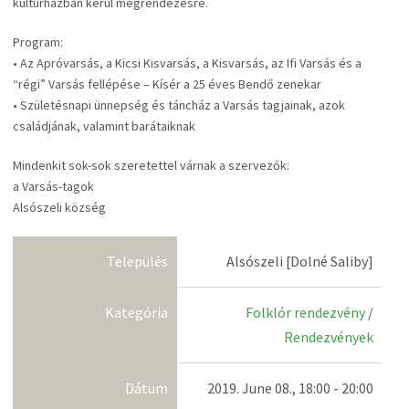
kultúrházban kerül megrendezésre.
Program:
• Az Apróvarsás, a Kicsi Kisvarsás, a Kisvarsás, az Ifi Varsás és a
“régi” Varsás fellépése – Kísér a 25 éves Bendő zenekar
• Születésnapi ünnepség és táncház a Varsás tagjainak, azok
családjának, valamint barátaiknak
Mindenkit sok-sok szeretettel várnak a szervezők:
a Varsás-tagok
Alsószeli község
Település
Alsószeli [Dolné Saliby]
Kategória
Folklór rendezvény
/
Rendezvények
Dátum
2019. June 08., 18:00 - 20:00