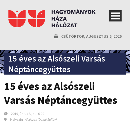
CSÜTÖRTÖK, AUGUSZTUS 6, 2026
15 éves az Alsószeli Varsás
Néptáncegyüttes
15 éves az Alsószeli
Varsás Néptáncegyüttes
2019 június 8., du. 6:00
Helyszín :
Alsószeli (Dolné Saliby)