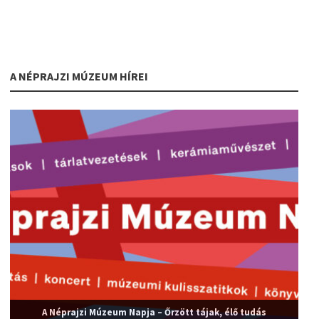
A NÉPRAJZI MÚZEUM HÍREI
A Néprajzi Múzeum Napja – Őrzött tájak, élő tudás