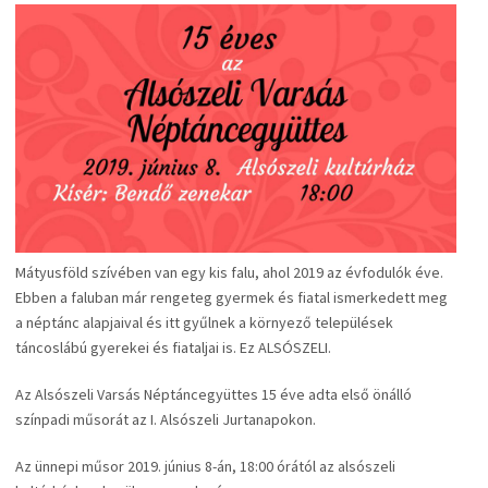
Mátyusföld szívében van egy kis falu, ahol 2019 az évfodulók éve.
Ebben a faluban már rengeteg gyermek és fiatal ismerkedett meg
a néptánc alapjaival és itt gyűlnek a környező települések
táncoslábú gyerekei és fiataljai is. Ez ALSÓSZELI.
Az Alsószeli Varsás Néptáncegyüttes 15 éve adta első önálló
színpadi műsorát az I. Alsószeli Jurtanapokon.
Az ünnepi műsor 2019. június 8-án, 18:00 órától az alsószeli