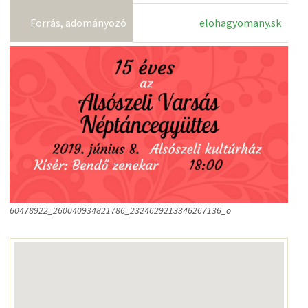
Forrás, adományozó
elohagyomany.sk
60478922_260040934821786_2324629213346267136_o