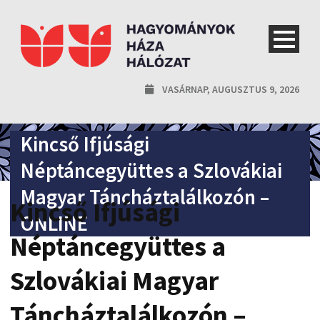
VASÁRNAP, AUGUSZTUS 9, 2026
Kincső Ifjúsági
Néptáncegyüttes a Szlovákiai
Magyar Táncháztalálkozón –
Kincső Ifjúsági
ONLINE
Néptáncegyüttes a
Szlovákiai Magyar
Táncháztalálkozón –