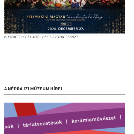
6D070CF0-CE11-4971-B5C2-02D76C366827
A NÉPRAJZI MÚZEUM HÍREI