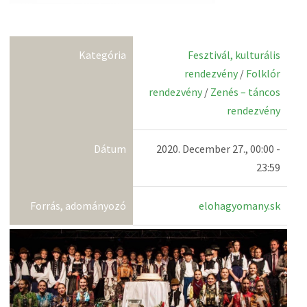
Kategória
Fesztivál, kulturális
rendezvény
/
Folklór
rendezvény
/
Zenés – táncos
rendezvény
Dátum
2020. December 27., 00:00 -
23:59
Forrás, adományozó
elohagyomany.sk