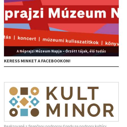
A Néprajzi Múzeum Napja – Őrzött tájak, élő tudás
KERESS MINKET A FACEBOOKON!
Realizované s finančnou podporou Fondu na podporu kultúry