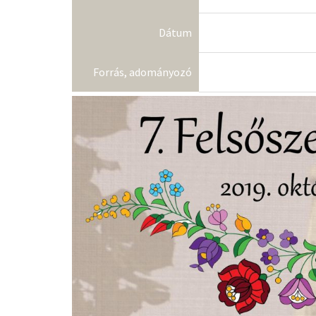
Dátum
Forrás, adományozó