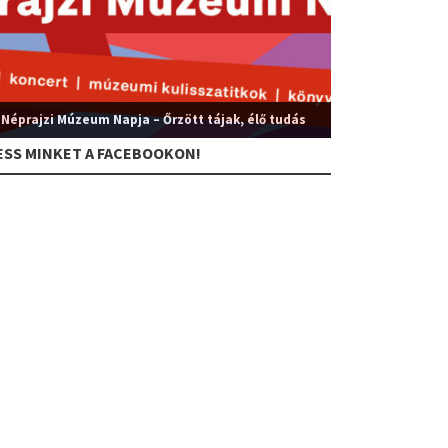
 Néprajzi Múzeum Napja – Őrzött tájak, élő tudás
ESS MINKET A FACEBOOKON!