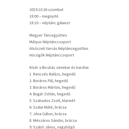
2019.10.26 szombat
18:00 – megnyitó
18:10 – néptánc gálaest
Megyer Táncegyüttes
Mátyus Néptánccsoport
Alsószeli Varsás Néptáncegyüttes
Höcögők Néptánccsoport
Kísér a Bicskás zenekar és barátai:
1. Renczés Balázs, hegedű
2. Boráros Pál, hegedű
3. Boráros Márton, hegedű
4. Bugár Zoltán, hegedű
5. Szabados Zsolt, klarinét
6. Szalai Máté, brácsa
7. Jóna Gábor, brácsa
8. Mészáros Sándor, brácsa
9. Szabó János, nagybőgő