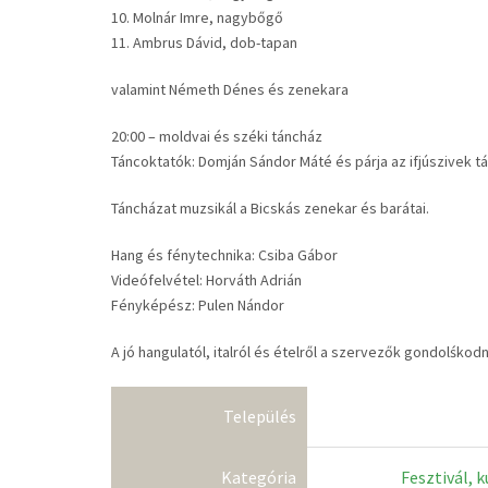
10. Molnár Imre, nagybőgő
11. Ambrus Dávid, dob-tapan
valamint Németh Dénes és zenekara
20:00 – moldvai és széki táncház
Táncoktatók: Domján Sándor Máté és párja az ifjúszivek t
Táncházat muzsikál a Bicskás zenekar és barátai.
Hang és fénytechnika: Csiba Gábor
Videófelvétel: Horváth Adrián
Fényképész: Pulen Nándor
A jó hangulatól, italról és ételről a szervezők gondolśkod
Település
Kategória
Fesztivál, 