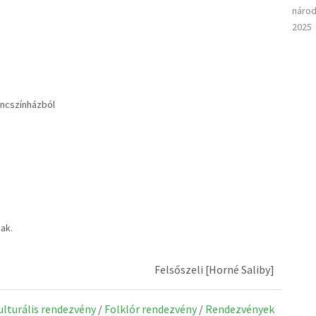
národ
2025
áncszínházból
nak.
Felsőszeli [Horné Saliby]
kulturális rendezvény
/
Folklór rendezvény
/
Rendezvények