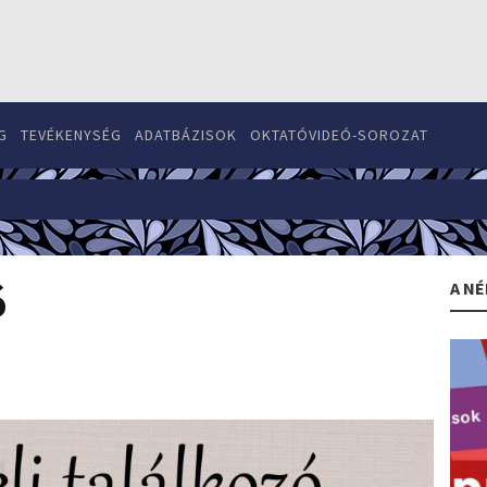
G
TEVÉKENYSÉG
ADATBÁZISOK
OKTATÓVIDEÓ-SOROZAT
A NÉ
ó