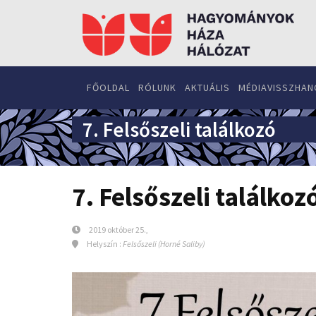
FŐOLDAL
RÓLUNK
AKTUÁLIS
MÉDIAVISSZHAN
7. Felsőszeli találkozó
7. Felsőszeli találkoz
2019 október 25.,
Helyszín :
Felsőszeli (Horné Saliby)