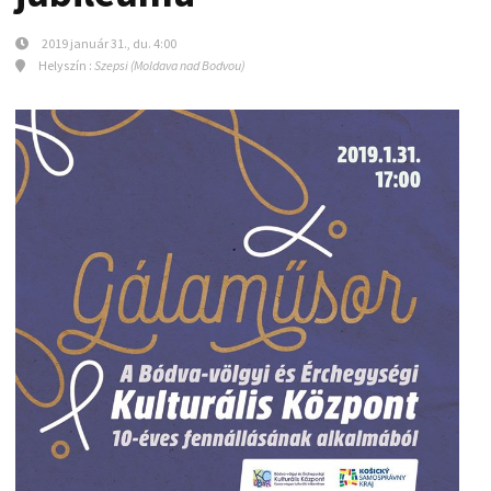
2019 január 31., du. 4:00
Helyszín :
Szepsi (Moldava nad Bodvou)