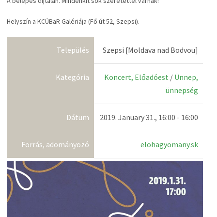
A belépés díjtalan. Mindenkit sok szeretettel várnak!
Helyszín a KCÚBaR Galériája (Fő út 52, Szepsi).
Település
Szepsi [Moldava nad Bodvou]
Kategória
Koncert, Előadóest
/
Ünnep,
ünnepség
Dátum
2019. January 31., 16:00 - 16:00
Forrás, adományozó
elohagyomany.sk