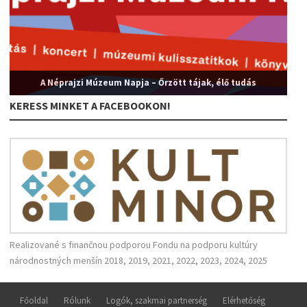
A Néprajzi Múzeum Napja – Őrzött tájak, élő tudás
KERESS MINKET A FACEBOOKON!
Realizované s finančnou podporou Fondu na podporu kultúry
národnostných menšín 2018, 2019, 2021, 2022, 2023, 2024, 2025
Főoldal
Rólunk
Logók, szakmai partnerség
Elérhetőség