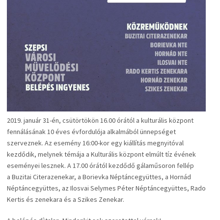
2019. január 31-én, csütörtökön 16.00 órától a kulturális központ
fennálásának 10 éves évfordulója alkalmából ünnepséget
szerveznek. Az esemény 16:00-kor egy kiállítás megnyitóval
kezdődik, melynek témája a Kulturális központ elmúlt tíz évének
eseményei lesznek. A 17.00 órától kezdődő gálaműsoron fellép
a Buzitai Citerazenekar, a Borievka Néptáncegyüttes, a Hornád
Néptáncegyüttes, az Ilosvai Selymes Péter Néptáncegyüttes, Rado
Kertis és zenekara és a Szikes Zenekar.