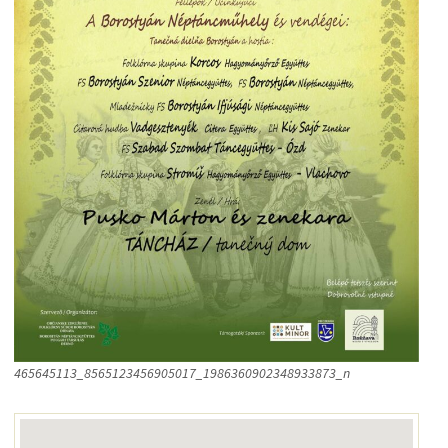
465645113_8565123456905017_1986360902348933873_n