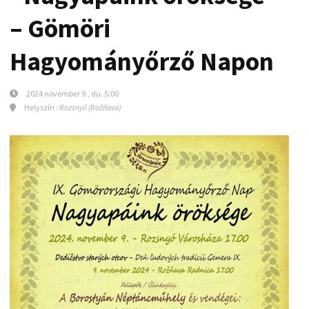
– Gömöri
Hagyományőrző Napon
2024 november 9., du. 5:00
Helyszín :
Rozsnyó (Rožňava)