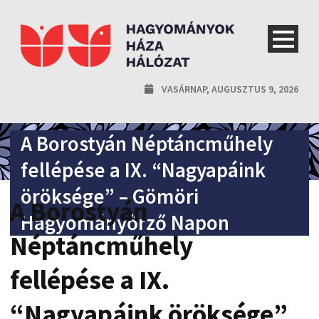
VASÁRNAP, AUGUSZTUS 9, 2026
A Borostyán Néptáncműhely
fellépése a IX. “Nagyapáink
öröksége” – Gömöri
A Borostyán
Hagyományőrző Napon
Néptáncműhely
fellépése a IX.
“Nagyapáink öröksége”