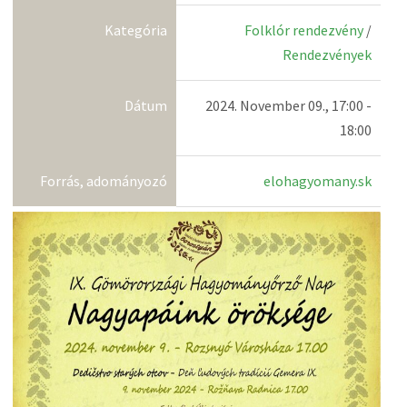
Kategória
Folklór rendezvény
/
Rendezvények
Dátum
2024. November 09., 17:00 -
18:00
Forrás, adományozó
elohagyomany.sk