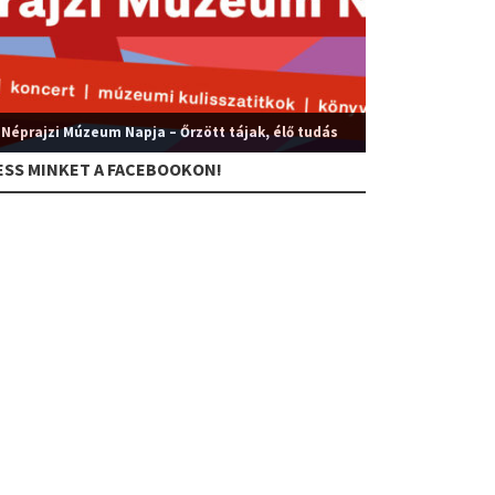
 Néprajzi Múzeum Napja – Őrzött tájak, élő tudás
ESS MINKET A FACEBOOKON!