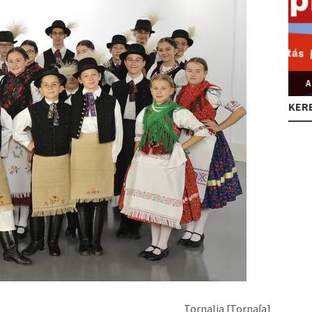
A
KER
Tornalja [Tornaľa]