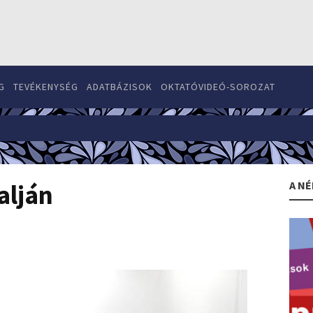
G
TEVÉKENYSÉG
ADATBÁZISOK
OKTATÓVIDEÓ-SOROZAT
A NÉ
alján