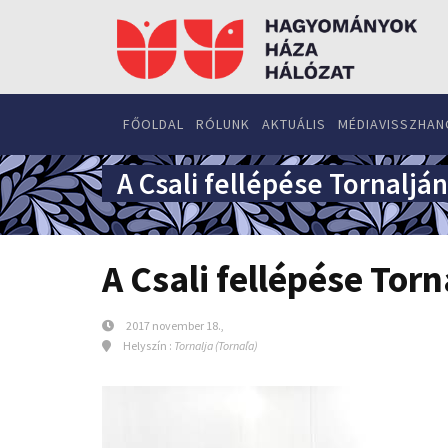
FŐOLDAL
RÓLUNK
AKTUÁLIS
MÉDIAVISSZHAN
A Csali fellépése Tornalján
A Csali fellépése Torn
2017 november 18.,
Helyszín :
Tornalja (Tornaľa)