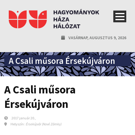
VASÁRNAP, AUGUSZTUS 9, 2026
A Csali műsora Érsekújváron
A Csali műsora
Érsekújváron
2017 január 20.,
Helyszín :
Érsekújvár (Nové Zámky)