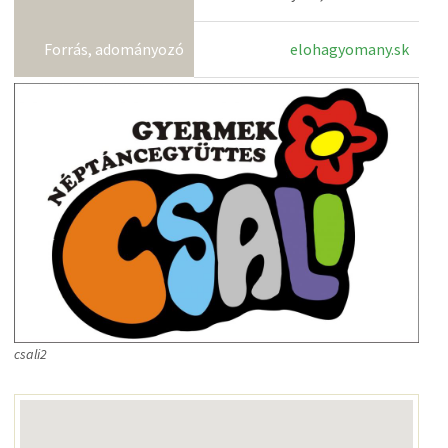
Forrás, adományozó
elohagyomany.sk
csali2