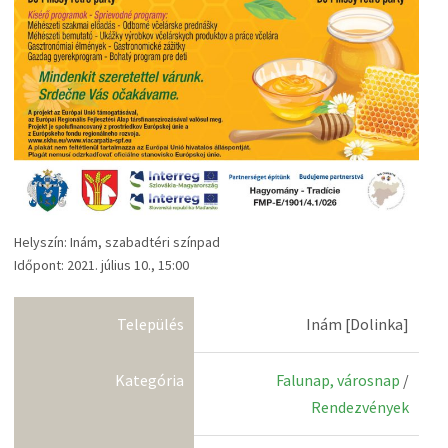
Helyszín: Inám, szabadtéri színpad
Időpont: 2021. július 10., 15:00
Település
Inám [Dolinka]
Kategória
Falunap, városnap
/
Rendezvények