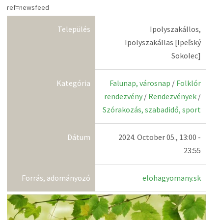
ref=newsfeed
Település
Ipolyszakállos,
Ipolyszakállas [Ipeľský
Sokolec]
Kategória
Falunap, városnap
/
Folklór
rendezvény
/
Rendezvények
/
Szórakozás, szabadidő, sport
Dátum
2024. October 05., 13:00 -
23:55
Forrás, adományozó
elohagyomany.sk