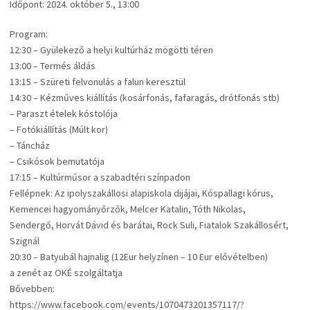
Időpont: 2024. október 5., 13:00
Program:
12:30 – Gyülekező a helyi kultúrház mögötti téren
13:00 – Termés áldás
13:15 – Szüreti felvonulás a falun keresztül
14:30 – Kézműves kiállítás (kosárfonás, fafaragás, drótfonás stb)
– Paraszt ételek kóstolója
– Fotókiállítás (Múlt kor)
– Táncház
– Csikósok bemutatója
17:15 – Kultúrműsor a szabadtéri színpadon
Fellépnek: Az ipolyszakállosi alapiskola dijájai, Kóspallagi kórus,
Kemencei hagyományőrzők, Melcer Katalin, Tóth Nikolas,
Sendergő, Horvát Dávid és barátai, Rock Suli, Fiatalok Szakállosért,
Szignál
20:30 – Batyubál hajnalig (12Eur helyzínen – 10 Eur elővételben)
a zenét az OKÉ szolgáltatja
Bővebben:
https://www.facebook.com/events/1070473201357117/?