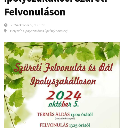
Felvonuláson
2024 október 5., du. 1:00
Helyszín :
Ipolyszakállos (Ipeľský Sokolec)