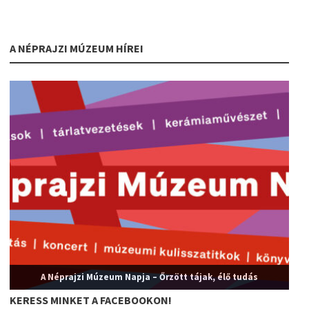
A NÉPRAJZI MÚZEUM HÍREI
A Néprajzi Múzeum Napja – Őrzött tájak, élő tudás
KERESS MINKET A FACEBOOKON!