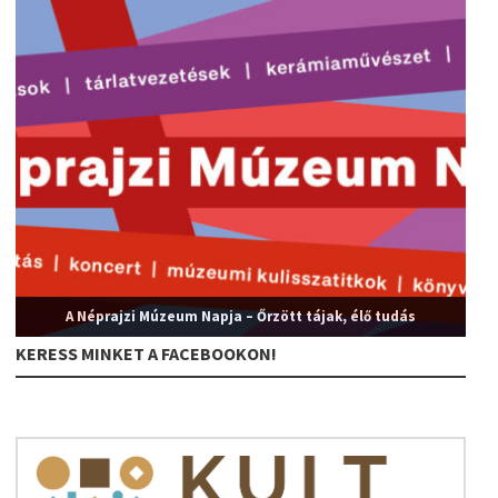
A Néprajzi Múzeum Napja – Őrzött tájak, élő tudás
KERESS MINKET A FACEBOOKON!