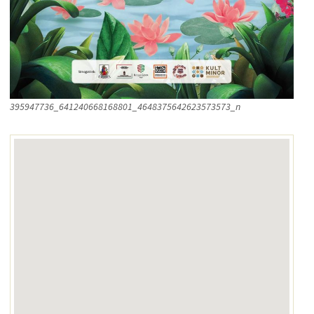
395947736_641240668168801_4648375642623573573_n