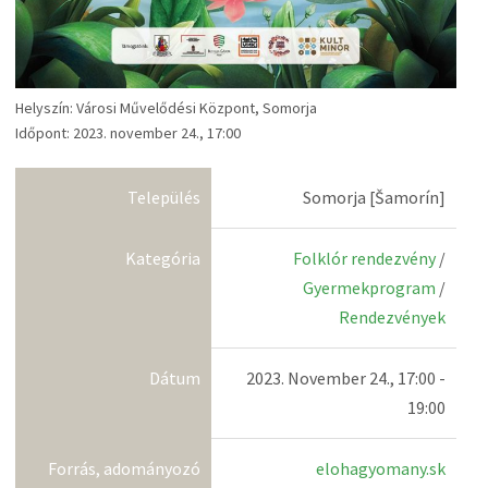
Helyszín: Városi Művelődési Központ, Somorja
Időpont: 2023. november 24., 17:00
Település
Somorja [Šamorín]
Kategória
Folklór rendezvény
/
Gyermekprogram
/
Rendezvények
Dátum
2023. November 24., 17:00 -
19:00
Forrás, adományozó
elohagyomany.sk