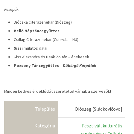
Fellépők:
Diócska citerazenekar (Diószeg)
Bellő Néptáncegyüttes
Csillag Citerazenekar (Csorvás – HU)
Sissi
mulatós dalai
Kiss Alexandra és Deák Zoltán – énekesek
Pozsony Táncegyüttes
–
Dübörgő Kárpátok
Minden kedves érdeklődőt szeretettel várnak a szervezők!
Település
Diószeg [Sládkovičovo]
Kategória
Fesztivál, kulturális
rendezvény
/
Folklór