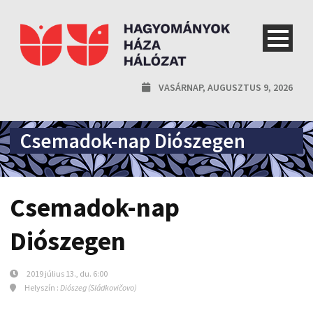
VASÁRNAP, AUGUSZTUS 9, 2026
Csemadok-nap Diószegen
Csemadok-nap
Diószegen
2019 július 13., du. 6:00
Helyszín :
Diószeg (Sládkovičovo)