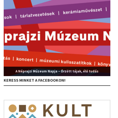
A Néprajzi Múzeum Napja – Őrzött tájak, élő tudás
KERESS MINKET A FACEBOOKON!