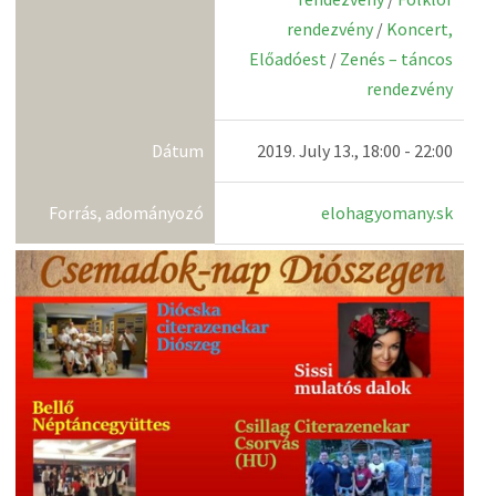
rendezvény
/
Koncert,
Előadóest
/
Zenés – táncos
rendezvény
Dátum
2019. July 13., 18:00 - 22:00
Forrás, adományozó
elohagyomany.sk