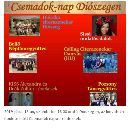
2019. július 13-án, szombaton 18.00 órától Diószegen, az Inovatech
épülete előtt Csemadok-napot rendeznek.