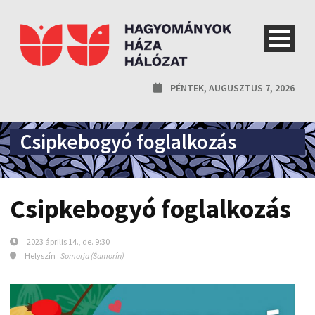
PÉNTEK, AUGUSZTUS 7, 2026
Csipkebogyó foglalkozás
Csipkebogyó foglalkozás
2023 április 14., de. 9:30
Helyszín :
Somorja (Šamorín)