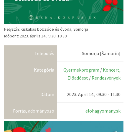
Helyszín: Kiskakas bölcsőde és óvoda, Somorja
Időpont: 2023. április 14., 9:30, 10:30
Település
Somorja [Šamorín]
Kategória
Gyermekprogram
/
Koncert,
Előadóest
/
Rendezvények
Dátum
2023. April 14., 09:30 - 11:30
Forrás, adományozó
elohagyomany.sk