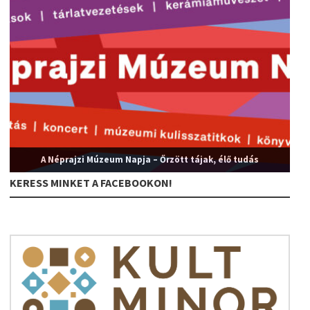
A Néprajzi Múzeum Napja – Őrzött tájak, élő tudás
KERESS MINKET A FACEBOOKON!