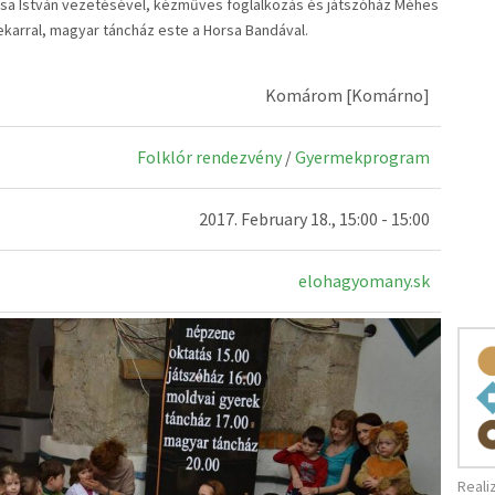
orsa István vezetésével, kézműves foglalkozás és játszóház Méhes
karral, magyar táncház este a Horsa Bandával.
Komárom [Komárno]
Folklór rendezvény
/
Gyermekprogram
2017. February 18., 15:00 - 15:00
elohagyomany.sk
Reali