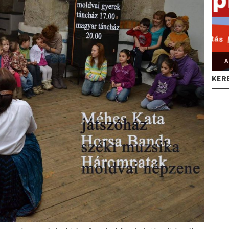
A
KER