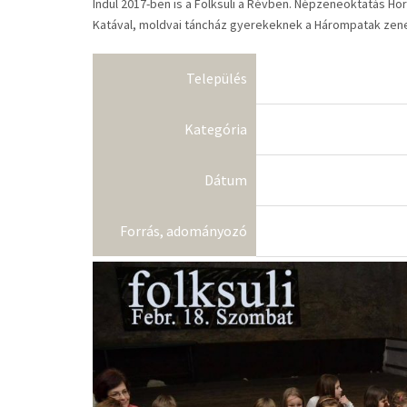
Indul 2017-ben is a Folksuli a Révben. Népzeneoktatás H
Katával, moldvai táncház gyerekeknek a Hárompatak zene
Település
Kategória
Dátum
Forrás, adományozó