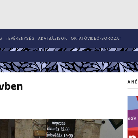
G
TEVÉKENYSÉG
ADATBÁZISOK
OKTATÓVIDEÓ-SOROZAT
A NÉ
évben