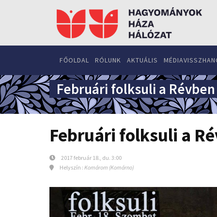
FŐOLDAL
RÓLUNK
AKTUÁLIS
MÉDIAVISSZHAN
Februári folksuli a Révben
Februári folksuli a R
2017 február 18., du. 3:00
Helyszín :
Komárom (Komárno)