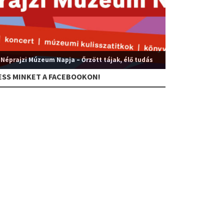
 Néprajzi Múzeum Napja – Őrzött tájak, élő tudás
ESS MINKET A FACEBOOKON!