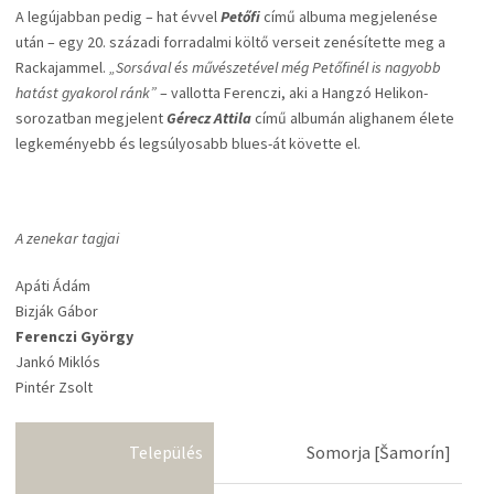
A legújabban pedig – hat évvel
Petőfi
című albuma megjelenése
után – egy 20. századi forradalmi költő verseit zenésítette meg a
Rackajammel.
„Sorsával és művészetével még Petőfinél is nagyobb
hatást gyakorol ránk”
– vallotta Ferenczi, aki a Hangzó Helikon-
sorozatban megjelent
Gérecz Attila
című albumán alighanem élete
legkeményebb és legsúlyosabb blues-át követte el.
A zenekar tagjai
Apáti Ádám
Bizják Gábor
Ferenczi György
Jankó Miklós
Pintér Zsolt
Település
Somorja [Šamorín]