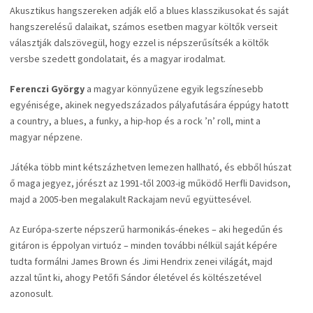
Akusztikus hangszereken adják elő a blues klasszikusokat és saját
hangszerelésű dalaikat, számos esetben magyar költők verseit
választják dalszövegül, hogy ezzel is népszerűsítsék a költők
versbe szedett gondolatait, és a magyar irodalmat.
Ferenczi György
a magyar könnyűzene egyik legszínesebb
egyénisége, akinek negyedszázados pályafutására éppúgy hatott
a country, a blues, a funky, a hip-hop és a rock ’n’ roll, mint a
magyar népzene.
Játéka több mint kétszázhetven lemezen hallható, és ebből húszat
ő maga jegyez, jórészt az 1991-től 2003-ig működő Herfli Davidson,
majd a 2005-ben megalakult Rackajam nevű együttesével.
Az Európa-szerte népszerű harmonikás-énekes – aki hegedűn és
gitáron is éppolyan virtuóz – minden további nélkül saját képére
tudta formálni James Brown és Jimi Hendrix zenei világát, majd
azzal tűnt ki, ahogy Petőfi Sándor életével és költészetével
azonosult.