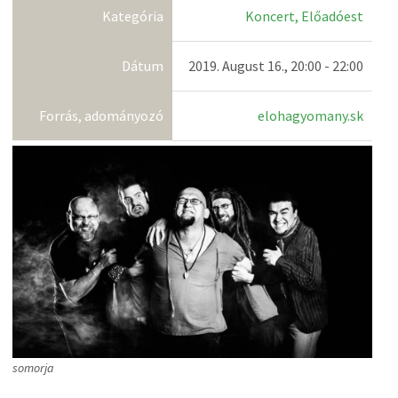
Kategória
Koncert, Előadóest
Dátum
2019. August 16., 20:00 - 22:00
Forrás, adományozó
elohagyomany.sk
somorja