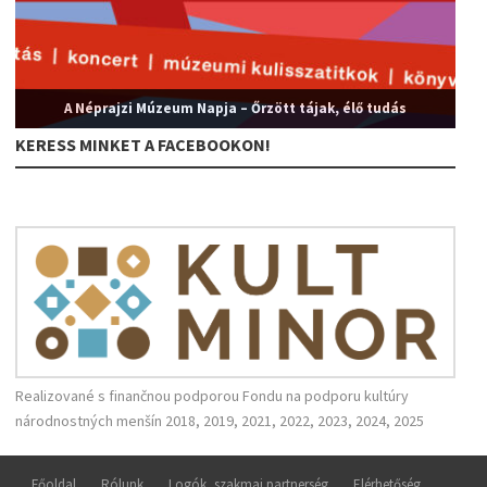
A Néprajzi Múzeum Napja – Őrzött tájak, élő tudás
KERESS MINKET A FACEBOOKON!
Realizované s finančnou podporou Fondu na podporu kultúry
národnostných menšín 2018, 2019, 2021, 2022, 2023, 2024, 2025
Főoldal
Rólunk
Logók, szakmai partnerség
Elérhetőség