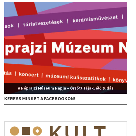
A Néprajzi Múzeum Napja – Őrzött tájak, élő tudás
KERESS MINKET A FACEBOOKON!