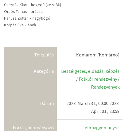
Csernók Klári – hegedű (kezdők)
Orsós Tamás – brácsa
Hanusz Zoltán – nagybőgő
Korpás Éva – ének
Település
Komárom [Komárno]
Kategória
Beszélgetés, előadás, képzés
/
Folklór rendezvény
/
Rendezvények
Dátum
2023. March 31., 00:00 2023.
April 01., 23:59
Forrás, adományozó
elohagyomany.sk