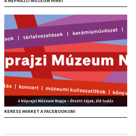
A NÉPRAJZI MÚZEUM HÍREI
A Néprajzi Múzeum Napja – Őrzött tájak, élő tudás
KERESS MINKET A FACEBOOKON!