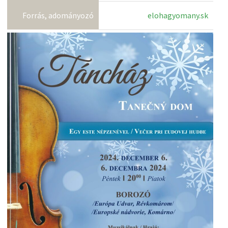
Forrás, adományozó
elohagyomany.sk