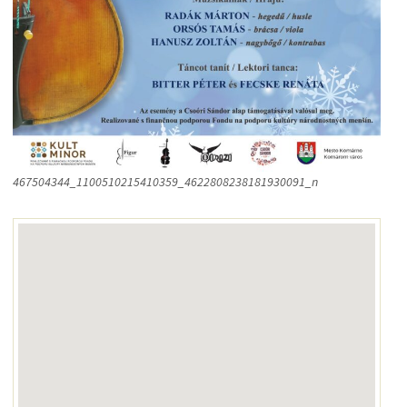
467504344_1100510215410359_4622808238181930091_n