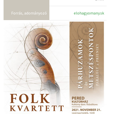
Forrás, adományozó
elohagyomany.sk