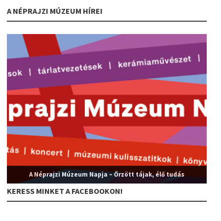
A NÉPRAJZI MÚZEUM HÍREI
A Néprajzi Múzeum Napja – Őrzött tájak, élő tudás
KERESS MINKET A FACEBOOKON!