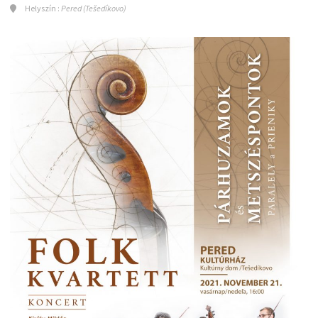
Helyszín :
Pered (Tešedíkovo)