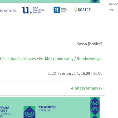
národ
2025
Kassa [Košice]
tés, előadás, képzés
/
Folklór rendezvény
/
Rendezvények
2023. February 17., 16:00 - 20:00
elohagyomany.sk