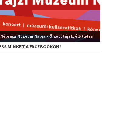
 Néprajzi Múzeum Napja – Őrzött tájak, élő tudás
ESS MINKET A FACEBOOKON!