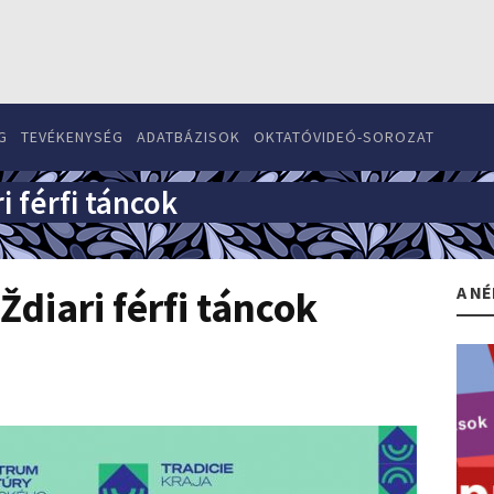
G
TEVÉKENYSÉG
ADATBÁZISOK
OKTATÓVIDEÓ-SOROZAT
i férfi táncok
A NÉ
Ždiari férfi táncok