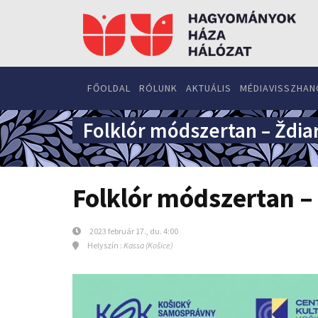
FŐOLDAL
RÓLUNK
AKTUÁLIS
MÉDIAVISSZHAN
Folklór módszertan – Ždiar
Folklór módszertan – 
2023 február 17., du. 4:00
Helyszín :
Kassa (Košice)