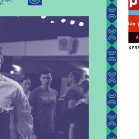
A
KER