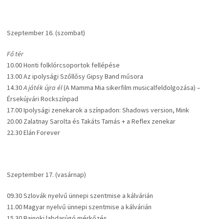
Szeptember 16. (szombat)
Fő tér
10.00 Honti folklórcsoportok fellépése
13.00 Az ipolysági Szőllősy Gipsy Band műsora
14.30
A játék újra él
(A Mamma Mia sikerfilm musicalfeldolgozása) –
Érsekújvári Rockszínpad
17.00 Ipolysági zenekarok a színpadon: Shadows version, Mink
20.00 Zalatnay Sarolta és Takáts Tamás + a Reflex zenekar
22.30 Elán Forever
Szeptember 17. (vasárnap)
09.30 Szlovák nyelvű ünnepi szentmise a kálvárián
11.00 Magyar nyelvű ünnepi szentmise a kálvárián
15.30 Bajnoki labdarúgó mérkőzés