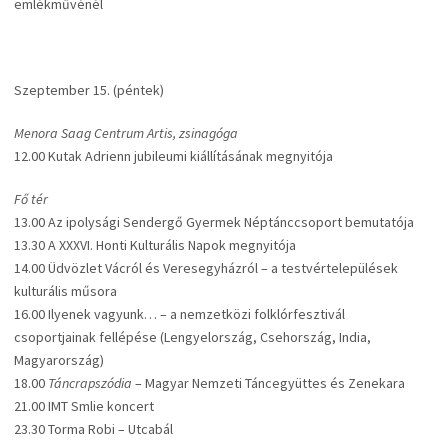
emlékművénél
Szeptember 15. (péntek)
Menora Saag Centrum Artis, zsinagóga
12.00 Kutak Adrienn jubileumi kiállításának megnyitója
Fő tér
13.00 Az ipolysági Sendergő Gyermek Néptánccsoport bemutatója
13.30 A XXXVI. Honti Kulturális Napok megnyitója
14.00 Üdvözlet Vácról és Veresegyházról – a testvértelepülések
kulturális műsora
16.00 Ilyenek vagyunk… – a nemzetközi folklórfesztivál
csoportjainak fellépése (Lengyelország, Csehország, India,
Magyarország)
18.00
Táncrapszódia
– Magyar Nemzeti Táncegyüttes és Zenekara
21.00 IMT Smlie koncert
23.30 Torma Robi – Utcabál