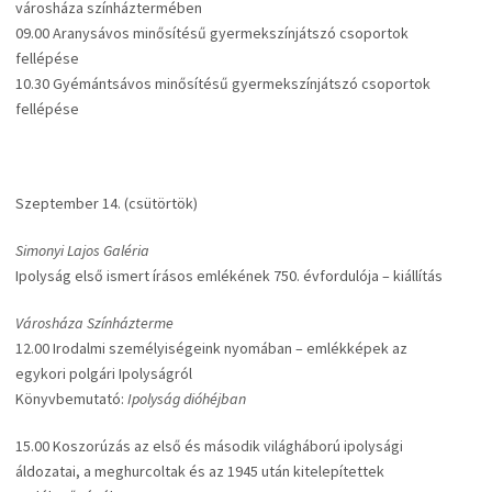
városháza színháztermében
09.00 Aranysávos minősítésű gyermekszínjátszó csoportok
fellépése
10.30 Gyémántsávos minősítésű gyermekszínjátszó csoportok
fellépése
Szeptember 14. (csütörtök)
Simonyi Lajos Galéria
Ipolyság első ismert írásos emlékének 750. évfordulója – kiállítás
Városháza Színházterme
12.00 Irodalmi személyiségeink nyomában – emlékképek az
egykori polgári Ipolyságról
Könyvbemutató:
Ipolyság dióhéjban
15.00 Koszorúzás az első és második világháború ipolysági
áldozatai, a meghurcoltak és az 1945 után kitelepítettek