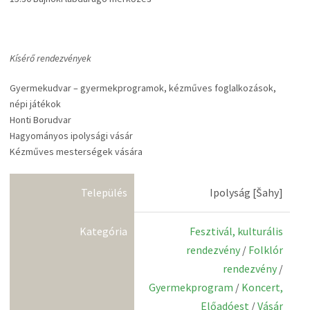
Kísérő rendezvények
Gyermekudvar – gyermekprogramok, kézműves foglalkozások,
népi játékok
Honti Borudvar
Hagyományos ipolysági vásár
Kézműves mesterségek vására
Település
Ipolyság [Šahy]
Kategória
Fesztivál, kulturális
rendezvény
/
Folklór
rendezvény
/
Gyermekprogram
/
Koncert,
Előadóest
/
Vásár