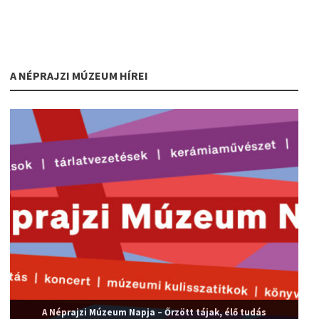
A NÉPRAJZI MÚZEUM HÍREI
A Néprajzi Múzeum Napja – Őrzött tájak, élő tudás