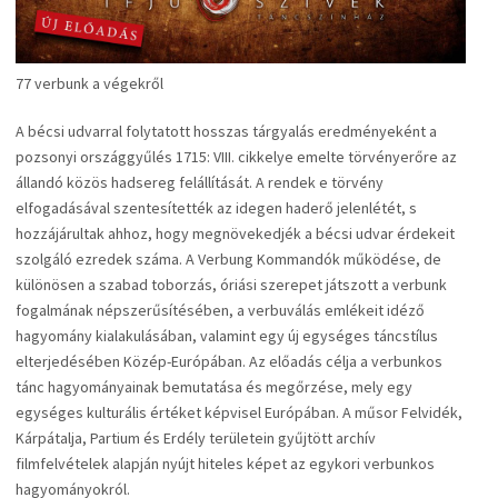
77 verbunk a végekről
A bécsi udvarral folytatott hosszas tárgyalás eredményeként a
pozsonyi országgyűlés 1715: VIII. cikkelye emelte törvényerőre az
állandó közös hadsereg felállítását. A rendek e törvény
elfogadásával szentesítették az idegen haderő jelenlétét, s
hozzájárultak ahhoz, hogy megnövekedjék a bécsi udvar érdekeit
szolgáló ezredek száma. A Verbung Kommandók működése, de
különösen a szabad toborzás, óriási szerepet játszott a verbunk
fogalmának népszerűsítésében, a verbuválás emlékeit idéző
hagyomány kialakulásában, valamint egy új egységes táncstílus
elterjedésében Közép-Európában. Az előadás célja a verbunkos
tánc hagyományainak bemutatása és megőrzése, mely egy
egységes kulturális értéket képvisel Európában. A műsor Felvidék,
Kárpátalja, Partium és Erdély területein gyűjtött archív
filmfelvételek alapján nyújt hiteles képet az egykori verbunkos
hagyományokról.