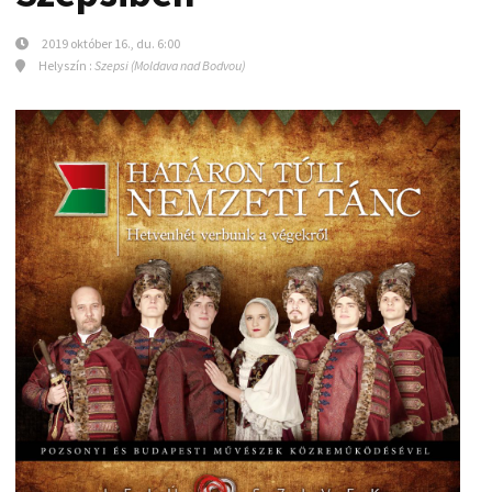
2019 október 16., du. 6:00
Helyszín :
Szepsi (Moldava nad Bodvou)