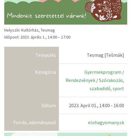
Helyszín: Kultórház, Tesmag
Időpont: 2023. április 1., 14:00 – 17:00
Település
Tesmag [Tešmák]
Kategória
Gyermekprogram
/
Rendezvények
/
Szórakozás,
szabadidő, sport
Dátum
2023. April 01., 14:00 - 16:00
Forrás, adományozó
elohagyomany.sk