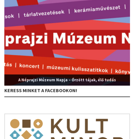
A Néprajzi Múzeum Napja – Őrzött tájak, élő tudás
KERESS MINKET A FACEBOOKON!