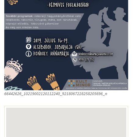
66442626_10219002120112240_9218067228258205696_n