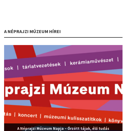
A NÉPRAJZI MÚZEUM HÍREI
A Néprajzi Múzeum Napja – Őrzött tájak, élő tudás