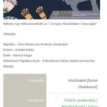
Néhány nap múlva kezdődik az I. Zsivajos Alkotótábor Zoboralján!
Oktatók:
Néptánc – Imre Madocsai, Konkoly Annamária
Dráma – Katalin Kuklis
Ének – Denisa Varga
Kézműves foglalkozások – Erika Boros Volner, Madocsai Kardos
Klaudia
Település
Alsóbodok [Dolné
Obdokovce]
Kategória
Folklór rendezvény
/
Rendezvények
/
Tábor