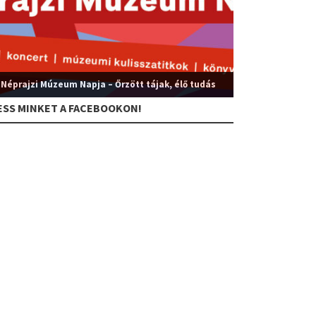
 Néprajzi Múzeum Napja – Őrzött tájak, élő tudás
ESS MINKET A FACEBOOKON!