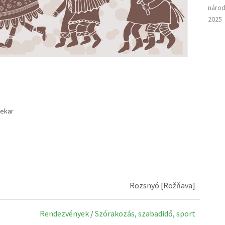
národ
2025
nekar
Rozsnyó [Rožňava]
Rendezvények
/
Szórakozás, szabadidő, sport