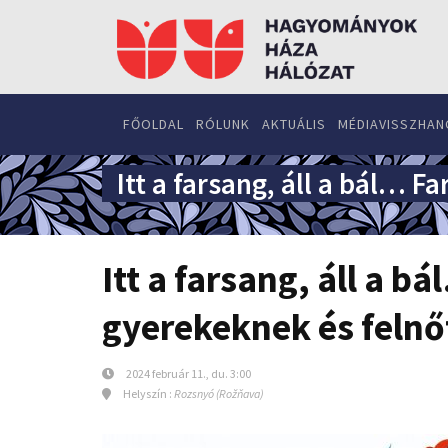
FŐOLDAL
RÓLUNK
AKTUÁLIS
MÉDIAVISSZHAN
Itt a farsang, áll a bál…
Itt a farsang, áll a 
gyerekeknek és feln
2024 február 11., du. 3:00
Helyszín :
Rozsnyó (Rožňava)