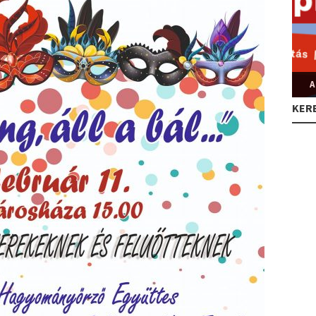
A
KER