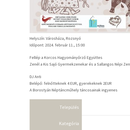
Helyszín: Városháza, Rozsnyó
Időpont: 2024. február 11., 15:00
Fellép a Korcos Hagyományőrző Együttes
Zenél a Kis Sajó Gyermekzenekar és a Sallangos Népi Ze
DJ Anti
Belépő: felnőtteknek 4 EUR, gyerekeknek 2EUR
A Borostyán Néptáncműhely táncosainak ingyenes
Település
Kategória