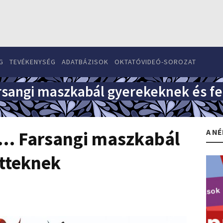
G
TEVÉKENYSÉG
ADATBÁZISOK
OKTATÓVIDEÓ-SOROZAT
 Farsangi maszkabál gyerekeknek és f
A NÉ
bál… Farsangi maszkabál
őtteknek