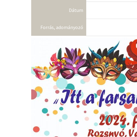
Dátum
Forrás, adományozó