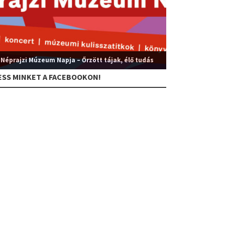
 Néprajzi Múzeum Napja – Őrzött tájak, élő tudás
ESS MINKET A FACEBOOKON!