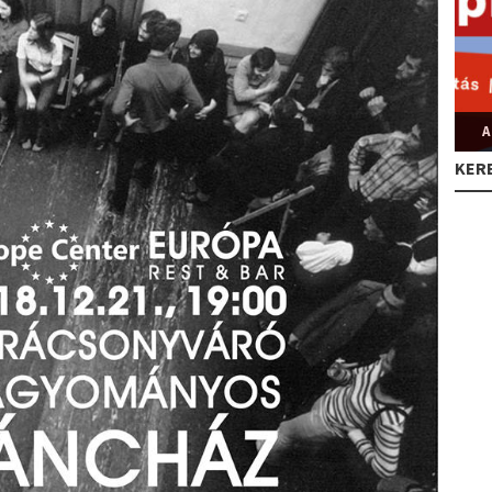
A
KER