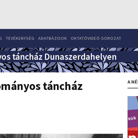
G
TEVÉKENYSÉG
ADATBÁZISOK
OKTATÓVIDEÓ-SOROZAT
os táncház Dunaszerdahelyen
A NÉ
ományos táncház