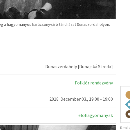
meg a hagyományos karácsonyváró táncházat Dunaszerdahelyen.
Dunaszerdahely [Dunajská Streda]
Folklór rendezvény
2018. December 03., 19:00 - 19:00
elohagyomany.sk
Reali