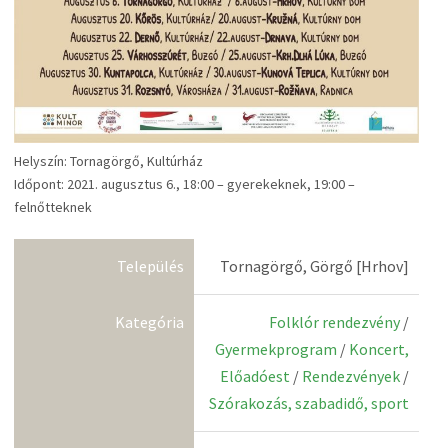
Helyszín: Tornagörgő, Kultúrház
Időpont: 2021. augusztus 6., 18:00 – gyerekeknek, 19:00 –
felnőtteknek
Település
Tornagörgő, Görgő [Hrhov]
Kategória
Folklór rendezvény
/
Gyermekprogram
/
Koncert,
Előadóest
/
Rendezvények
/
Szórakozás, szabadidő, sport