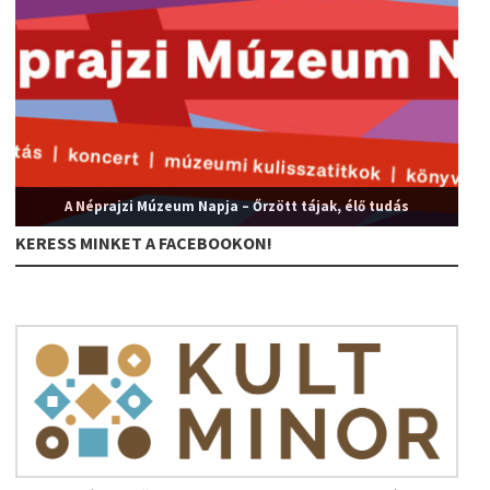
A Néprajzi Múzeum Napja – Őrzött tájak, élő tudás
KERESS MINKET A FACEBOOKON!