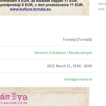
národ
2025
Tornalja [Tornaľa]
Koncert, Előadóest
/
Rendezvények
2023. March 11., 19:00 - 20:00
elohagyomany.sk