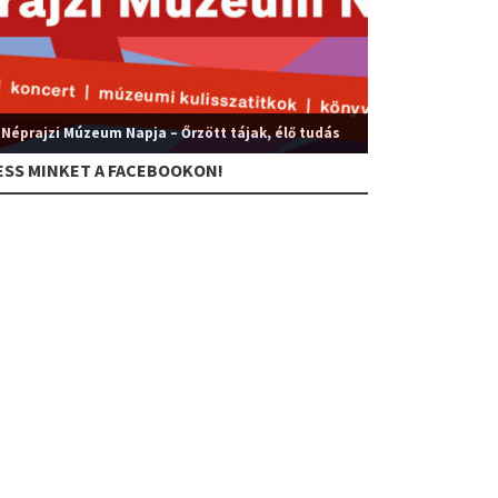
 Néprajzi Múzeum Napja – Őrzött tájak, élő tudás
ESS MINKET A FACEBOOKON!