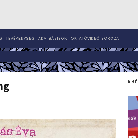
G
TEVÉKENYSÉG
ADATBÁZISOK
OKTATÓVIDEÓ-SOROZAT
A NÉ
ng