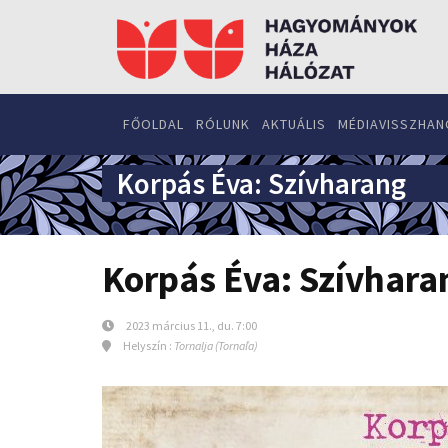
FŐOLDAL
RÓLUNK
AKTUÁLIS
MÉDIAVISSZHAN
Korpás Éva: Szívharang
Korpás Éva: Szívhara
2023 március 11., du. 7:00
Helyszín :
Tornalja (Tornaľa)