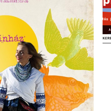
A
KER