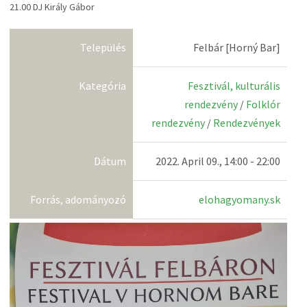
21.00 DJ Király Gábor
Település
Felbár [Horný Bar]
Kategória
Fesztivál, kulturális
rendezvény
/
Folklór
rendezvény
/
Rendezvények
Dátum
2022. April 09., 14:00 - 22:00
Forrás, adományozó
elohagyomany.sk