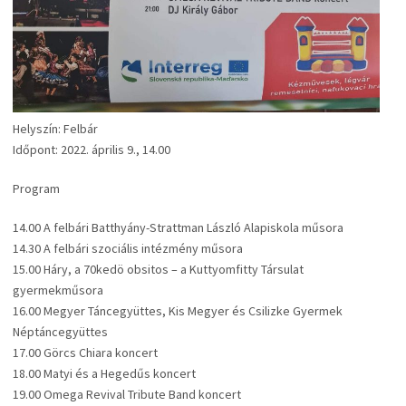
Helyszín: Felbár
Időpont: 2022. április 9., 14.00
Program
14.00 A felbári Batthyány-Strattman László Alapiskola műsora
14.30 A felbári szociális intézmény műsora
15.00 Háry, a 70kedö obsitos – a Kuttyomfitty Társulat
gyermekműsora
16.00 Megyer Táncegyüttes, Kis Megyer és Csilizke Gyermek
Néptáncegyüttes
17.00 Görcs Chiara koncert
18.00 Matyi és a Hegedűs koncert
19.00 Omega Revival Tribute Band koncert