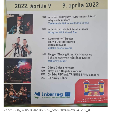
277769336_7805343029491150_5023200476201341293_n