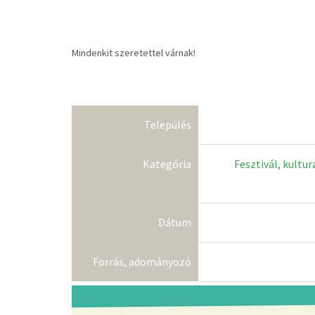
Mindenkit szeretettel várnak!
Település
Kategória
Fesztivál, kultur
Dátum
Forrás, adományozó