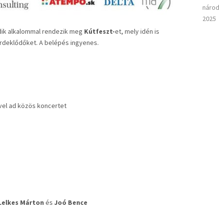
národ
2025
dik alkalommal rendezik meg
Kútfeszt-
et, mely idén is
érdeklődőket. A belépés ingyenes.
vel ad közös koncertet
Lelkes Márton
és
Joó Bence