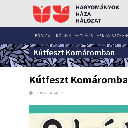
FŐOLDAL
RÓLUNK
AKTUÁLIS
MÉDIAVISSZHAN
Kútfeszt Komáromban
Kútfeszt Komáromb
2019 szeptember 7.,