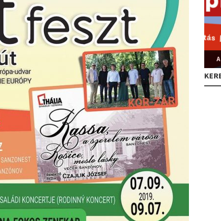
A
KER