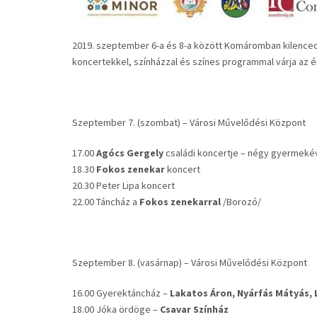
2019. szeptember 6-a és 8-a között Komáromban kilence
koncertekkel, színházzal és színes programmal várja az 
Szeptember 7. (szombat) – Városi Művelődési Központ
17.00
Agócs Gergely
családi koncertje – négy gyermeké
18.30
Fokos zenekar
koncert
20.30 Peter Lipa koncert
22.00 Táncház a
Fokos zenekarral
/Borozó/
Szeptember 8. (vasárnap) – Városi Művelődési Központ
16.00 Gyerektáncház –
Lakatos Áron, Nyárfás Mátyás, 
18.00 Jóka ördöge –
Csavar Színház