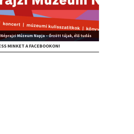
 Néprajzi Múzeum Napja – Őrzött tájak, élő tudás
ESS MINKET A FACEBOOKON!