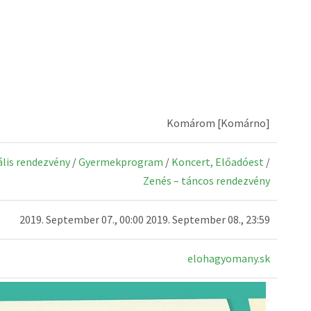
Komárom [Komárno]
ális rendezvény
/
Gyermekprogram
/
Koncert, Előadóest
/
Zenés – táncos rendezvény
2019. September 07., 00:00 2019. September 08., 23:59
elohagyomany.sk