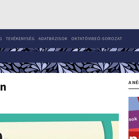
G
TEVÉKENYSÉG
ADATBÁZISOK
OKTATÓVIDEÓ-SOROZAT
A NÉ
an