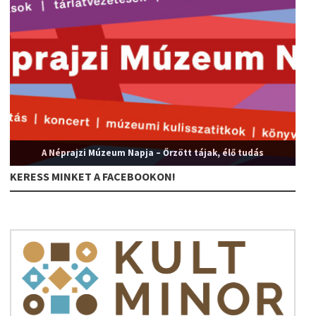
A Néprajzi Múzeum Napja – Őrzött tájak, élő tudás
KERESS MINKET A FACEBOOKON!