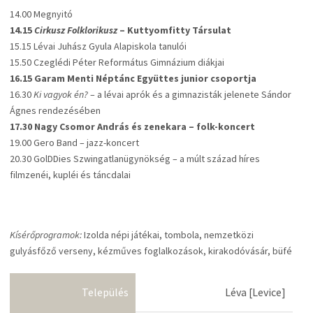
14.00 Megnyitó
14.15
Cirkusz Folklorikusz
– Kuttyomfitty Társulat
15.15 Lévai Juhász Gyula Alapiskola tanulói
15.50 Czeglédi Péter Református Gimnázium diákjai
16.15 Garam Menti Néptánc Együttes junior csoportja
16.30
Ki vagyok én?
– a lévai aprók és a gimnazisták jelenete Sándor
Ágnes rendezésében
17.30 Nagy Csomor András és zenekara – folk-koncert
19.00 Gero Band – jazz-koncert
20.30 GolDDies Szwingatlanügynökség – a múlt század híres
filmzenéi, kupléi és táncdalai
Kísérőprogramok:
Izolda népi játékai, tombola, nemzetközi
gulyásfőző verseny, kézműves foglalkozások, kirakodóvásár, büfé
Település
Léva [Levice]