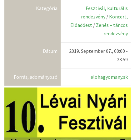
Kategória
Fesztivál, kulturális
rendezvény
/
Koncert,
Előadóest
/
Zenés – táncos
rendezvény
Dátum
2019. September 07., 00:00 -
23:59
Forrás, adományozó
elohagyomany.sk