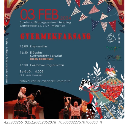
425380255_925120852952978_7650609227570766869_n