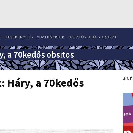
G
TEVÉKENYSÉG
ADATBÁZISOK
OKTATÓVIDEÓ-SOROZAT
y, a 70kedős obsitos
A NÉ
t: Háry, a 70kedős