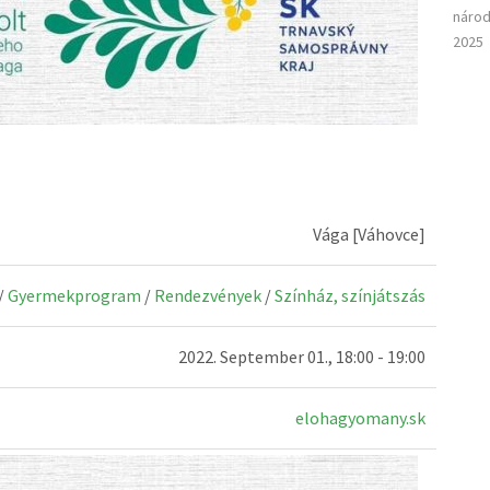
národ
2025
Vága [Váhovce]
/
Gyermekprogram
/
Rendezvények
/
Színház, színjátszás
2022. September 01., 18:00 - 19:00
elohagyomany.sk