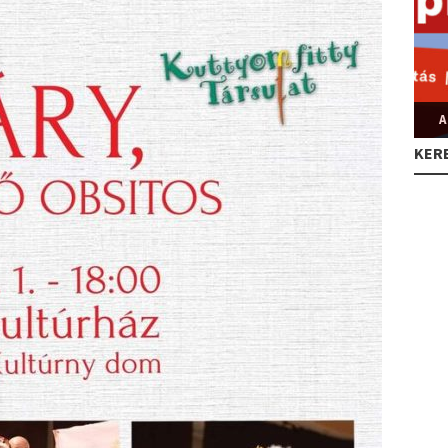
A
KER