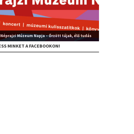
 Néprajzi Múzeum Napja – Őrzött tájak, élő tudás
ESS MINKET A FACEBOOKON!