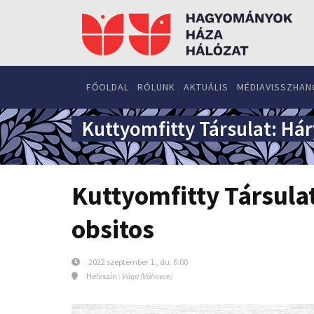
FŐOLDAL
RÓLUNK
AKTUÁLIS
MÉDIAVISSZHAN
Kuttyomfitty Társulat: Hár
Kuttyomfitty Társula
obsitos
2022 szeptember 1., du. 6:00
Helyszín :
Vága (Váhovce)