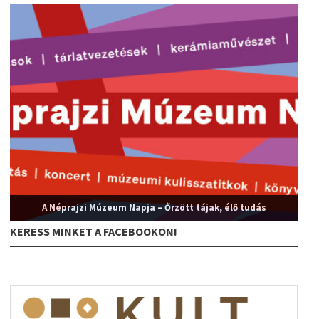
A Néprajzi Múzeum Napja – Őrzött tájak, élő tudás
KERESS MINKET A FACEBOOKON!