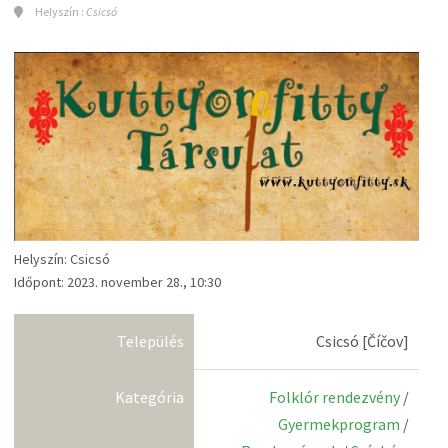
Helyszín :
Csicsó
Helyszín: Csicsó
Időpont: 2023. november 28., 10:30
Település
Csicsó [Číčov]
Kategória
Folklór rendezvény
/
Gyermekprogram
/