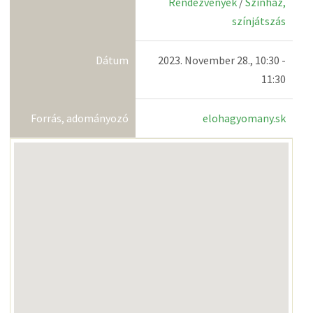
Rendezvények
/
Színház,
színjátszás
Dátum
2023. November 28., 10:30 -
11:30
Forrás, adományozó
elohagyomany.sk