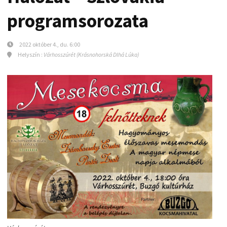
programsorozata
2022 október 4., du. 6:00
Helyszín :
Várhosszúrét (Krásnohorská Dlhá Lúka)