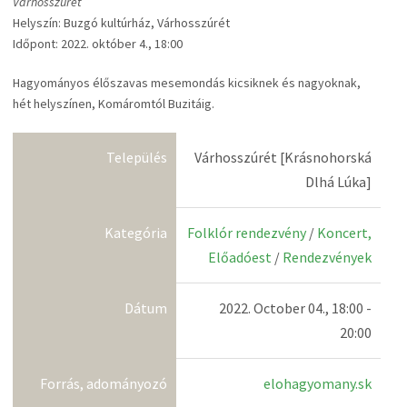
Várhosszúrét
Helyszín: Buzgó kultúrház, Várhosszúrét
Időpont: 2022. október 4., 18:00
Hagyományos élőszavas mesemondás kicsiknek és nagyoknak,
hét helyszínen, Komáromtól Buzitáig.
Település
Várhosszúrét [Krásnohorská
Dlhá Lúka]
Kategória
Folklór rendezvény
/
Koncert,
Előadóest
/
Rendezvények
Dátum
2022. October 04., 18:00 -
20:00
Forrás, adományozó
elohagyomany.sk