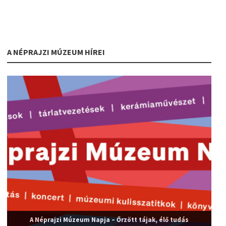
A NÉPRAJZI MÚZEUM HÍREI
A Néprajzi Múzeum Napja – Őrzött tájak, élő tudás