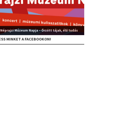
 Néprajzi Múzeum Napja – Őrzött tájak, élő tudás
ESS MINKET A FACEBOOKON!