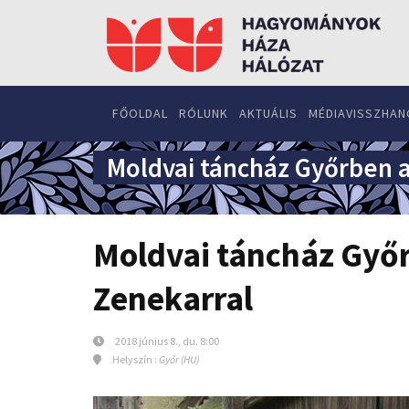
FŐOLDAL
RÓLUNK
AKTUÁLIS
MÉDIAVISSZHAN
Moldvai táncház Győrben a
Moldvai táncház Győr
Zenekarral
2018 június 8., du. 8:00
Helyszín :
Győr (HU)