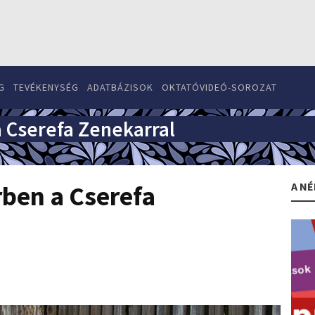
G
TEVÉKENYSÉG
ADATBÁZISOK
OKTATÓVIDEÓ-SOROZAT
 Cserefa Zenekarral
A NÉ
ben a Cserefa