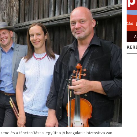
A
KER
zene és a tánctanítással együtt a jó hangulat is biztosítva van.