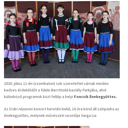
2020. július 11-én (szombaton) sok szeretettel várnak minden
kedves érdeklődőt a füleki Berchtold-kastély Parkjába, ahol
különböző programok közt fellép a helyi
Foncsik Énekegyüttes.
Az
Erdei népzenei koncert
keretén belül, 16 óra körül áll színpadra az
énekegyüttes, melynek művészeti vezetője Varga Lia.