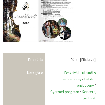
Település
Fülek [Fiľakovo]
Kategória
Fesztivál, kulturális
rendezvény
/
Folklór
rendezvény
/
Gyermekprogram
/
Koncert,
Előadóest