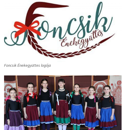
Foncsik Énekegyüttes logója