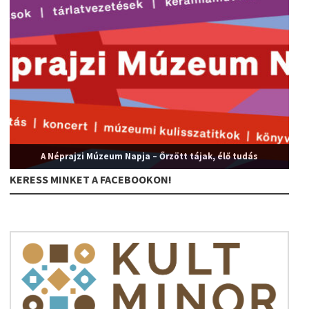
A Néprajzi Múzeum Napja – Őrzött tájak, élő tudás
KERESS MINKET A FACEBOOKON!