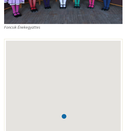
Foncsik Énekegyüttes