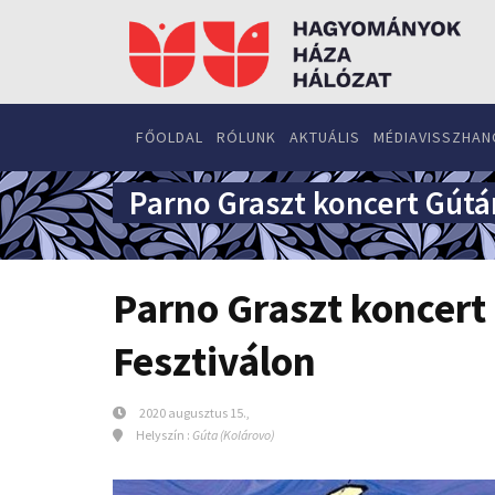
FŐOLDAL
RÓLUNK
AKTUÁLIS
MÉDIAVISSZHAN
Parno Graszt koncert Gútán
Parno Graszt koncert
Fesztiválon
2020 augusztus 15.,
Helyszín :
Gúta (Kolárovo)