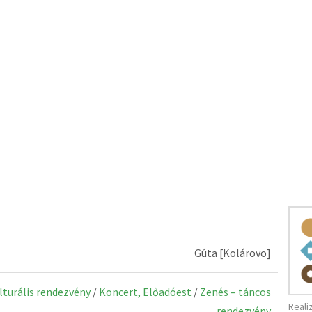
Gúta [Kolárovo]
ulturális rendezvény
/
Koncert, Előadóest
/
Zenés – táncos
Reali
rendezvény