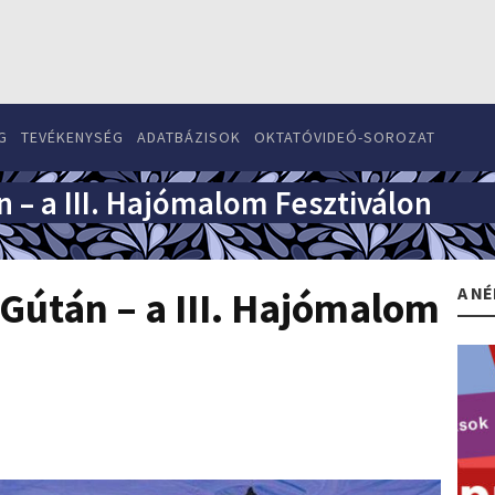
G
TEVÉKENYSÉG
ADATBÁZISOK
OKTATÓVIDEÓ-SOROZAT
 – a III. Hajómalom Fesztiválon
A NÉ
 Gútán – a III. Hajómalom