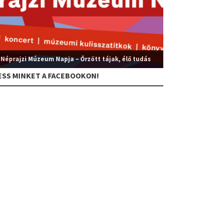
 Néprajzi Múzeum Napja – Őrzött tájak, élő tudás
ESS MINKET A FACEBOOKON!