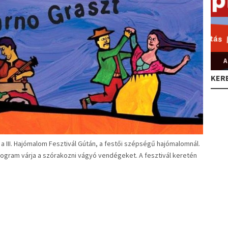
A
KER
 III. Hajómalom Fesztivál Gútán, a festői szépségű hajómalomnál.
ogram várja a szórakozni vágyó vendégeket. A fesztivál keretén