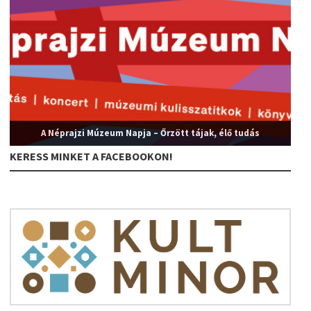
A Néprajzi Múzeum Napja – Őrzött tájak, élő tudás
KERESS MINKET A FACEBOOKON!