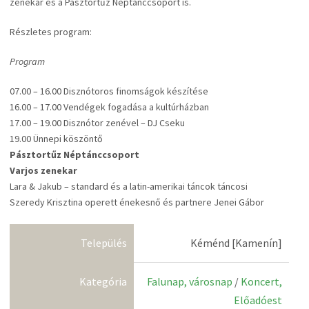
zenekar és a Pásztortűz Néptánccsoport is.
Részletes program:
Program
07.00 – 16.00 Disznótoros finomságok készítése
16.00 – 17.00 Vendégek fogadása a kultúrházban
17.00 – 19.00 Disznótor zenével – DJ Cseku
19.00 Ünnepi köszöntő
Pásztortűz Néptánccsoport
Varjos zenekar
Lara & Jakub – standard és a latin-amerikai táncok táncosi
Szeredy Krisztina operett énekesnő és partnere Jenei Gábor
Település
Kéménd [Kamenín]
Kategória
Falunap, városnap
/
Koncert,
Előadóest