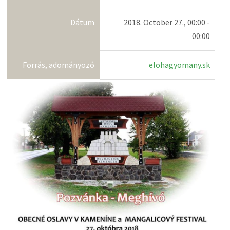
Dátum
2018. October 27., 00:00 -
00:00
Forrás, adományozó
elohagyomany.sk