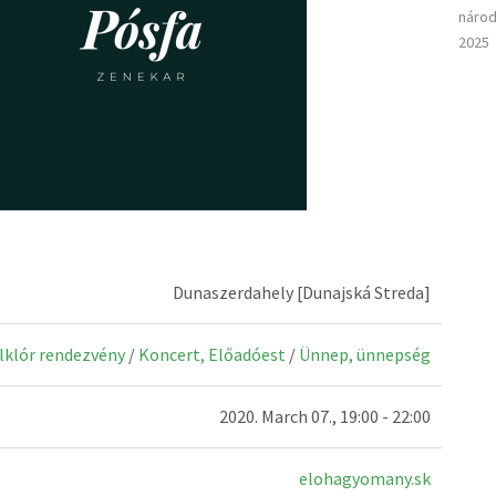
národ
2025
Dunaszerdahely [Dunajská Streda]
lklór rendezvény
/
Koncert, Előadóest
/
Ünnep, ünnepség
2020. March 07., 19:00 - 22:00
elohagyomany.sk