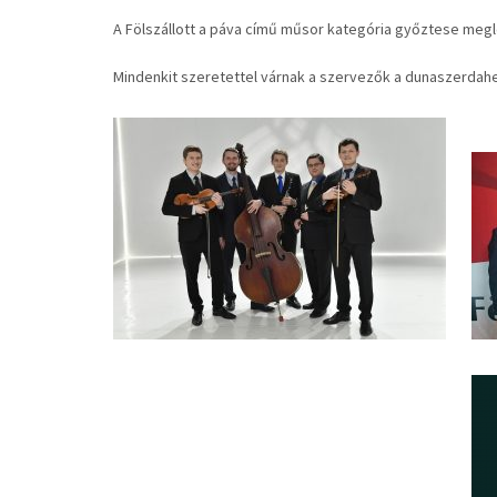
A Fölszállott a páva című műsor kategória győztese meg
Mindenkit szeretettel várnak a szervezők a dunaszerdah