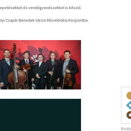
lepetésekkel és vendégzenészekkel is készül.
elyi Csapár Benedek Városi Művelődési Központba.
Reali