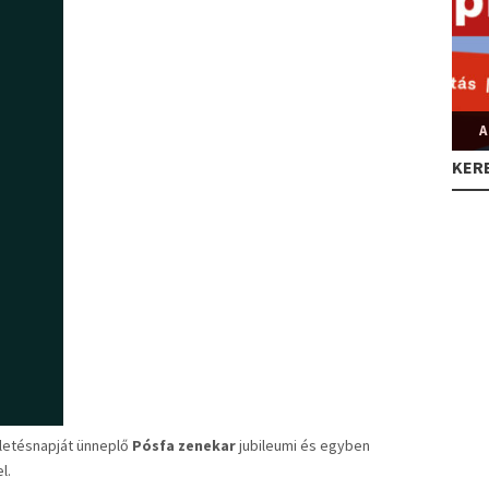
A
KER
letésnapját ünneplő
Pósfa zenekar
jubileumi és egyben
l.