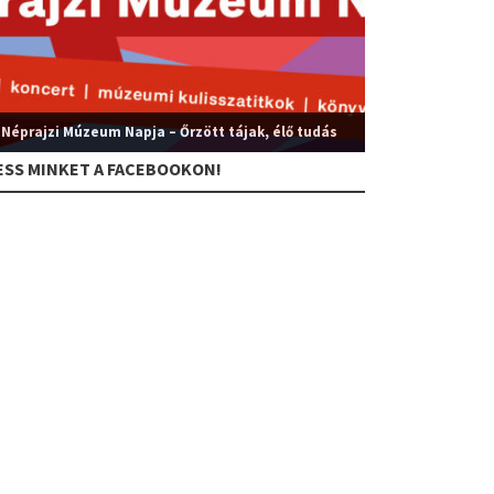
 Néprajzi Múzeum Napja – Őrzött tájak, élő tudás
ESS MINKET A FACEBOOKON!