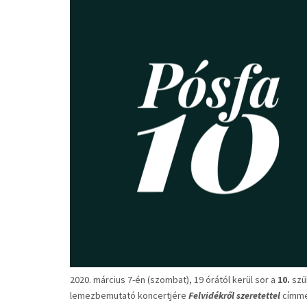
2020. március 7-én (szombat), 19 órától kerül sor a
10.
szü
lemezbemutató koncertjére
Felvidékről szeretettel
címme