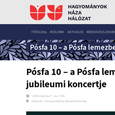
FŐOLDAL
RÓLUNK
AKTUÁLIS
MÉDIAVISSZHAN
Pósfa 10 – a Pósfa lemezb
Pósfa 10 – a Pósfa l
jubileumi koncertje
2020 március 7., du. 7:00
Helyszín :
Dunaszerdahely (Dunajská Streda)