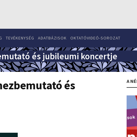
G
TEVÉKENYSÉG
ADATBÁZISOK
OKTATÓVIDEÓ-SOROZAT
emutató és jubileumi koncertje
A NÉ
emezbemutató és