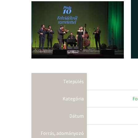
Település
Kategória
Fo
Dátum
Forrás, adományozó