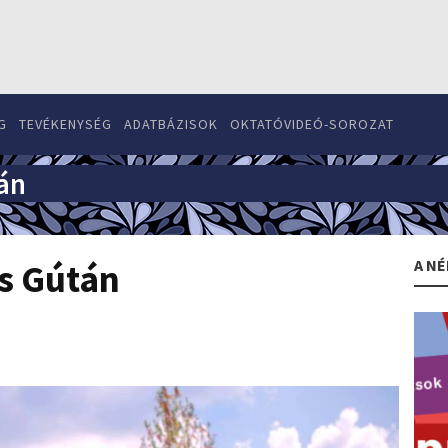
G
TEVÉKENYSÉG
ADATBÁZISOK
OKTATÓVIDEÓ-SOROZAT
án
A NÉ
s Gútán