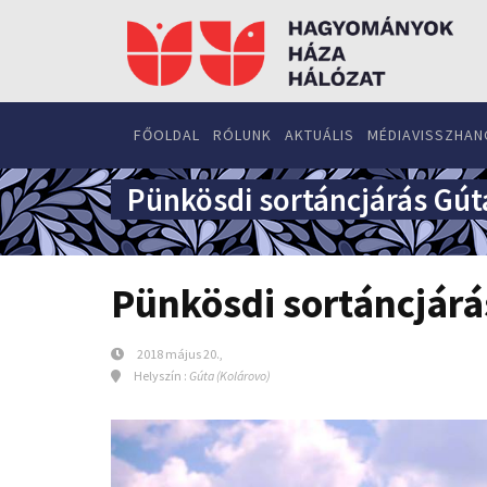
FŐOLDAL
RÓLUNK
AKTUÁLIS
MÉDIAVISSZHAN
Pünkösdi sortáncjárás Gút
Pünkösdi sortáncjárá
2018 május 20.,
Helyszín :
Gúta (Kolárovo)