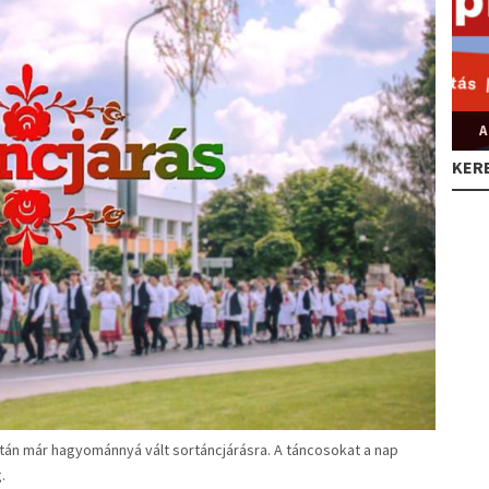
A
KER
útán már hagyománnyá vált sortáncjárásra. A táncosokat a nap
.