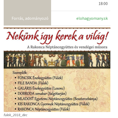
18:00
Forrás, adományozó
elohagyomany.sk
fulek_2018_dec