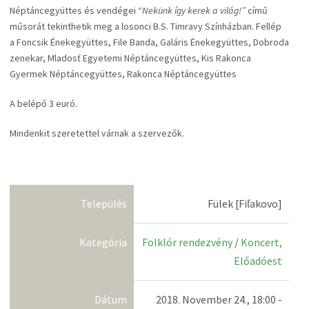
Néptáncegyüttes és vendégei “
Nekünk így kerek a világ!”
című
műsorát tekinthetik meg a losonci B.S. Timravy Színházban. Fellép
a Foncsik Énekegyüttes, File Banda, Galáris Énekegyüttes, Dobroda
zenekar, Mladosť Egyetemi Néptáncegyüttes, Kis Rakonca
Gyermek Néptáncegyüttes, Rakonca Néptáncegyüttes
A belépő 3 euró.
Mindenkit szeretettel várnak a szervezők.
Település
Fülek [Fiľakovo]
Kategória
Folklór rendezvény
/
Koncert,
Előadóest
Dátum
2018. November 24., 18:00 -