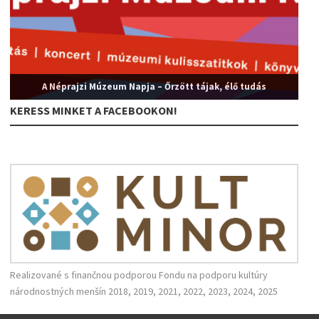
A Néprajzi Múzeum Napja – Őrzött tájak, élő tudás
KERESS MINKET A FACEBOOKON!
Realizované s finančnou podporou Fondu na podporu kultúry
národnostných menšín 2018, 2019, 2021, 2022, 2023, 2024, 2025