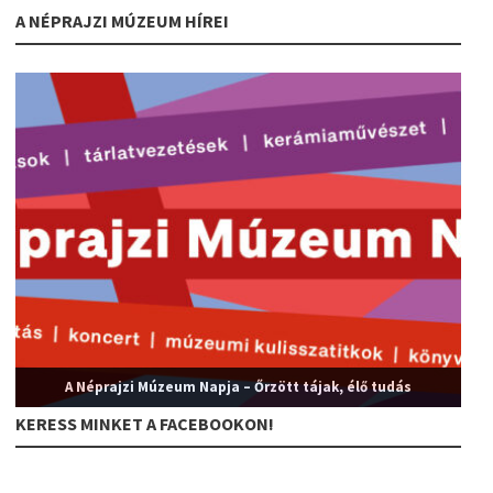
A NÉPRAJZI MÚZEUM HÍREI
A Néprajzi Múzeum Napja – Őrzött tájak, élő tudás
KERESS MINKET A FACEBOOKON!