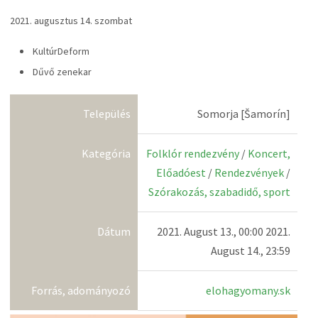
2021. augusztus 14. szombat
KultúrDeform
Dűvő zenekar
Település
Somorja [Šamorín]
Kategória
Folklór rendezvény
/
Koncert,
Előadóest
/
Rendezvények
/
Szórakozás, szabadidő, sport
Dátum
2021. August 13., 00:00 2021.
August 14., 23:59
Forrás, adományozó
elohagyomany.sk