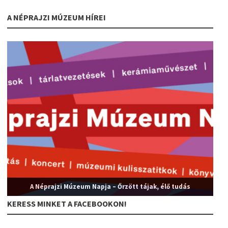
A NÉPRAJZI MÚZEUM HÍREI
A Néprajzi Múzeum Napja – Őrzött tájak, élő tudás
KERESS MINKET A FACEBOOKON!