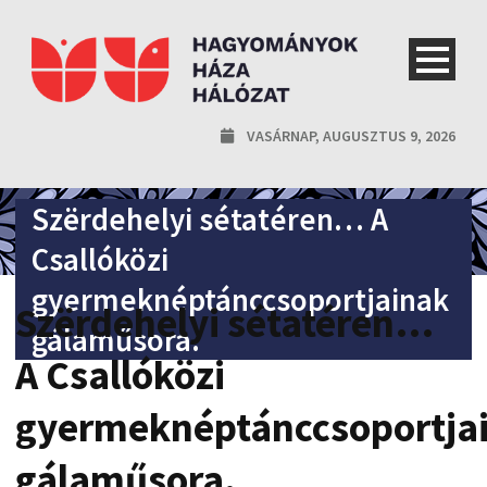
VASÁRNAP, AUGUSZTUS 9, 2026
Szërdehelyi sétatéren… A
Csallóközi
gyermeknéptánccsoportjainak
Szërdehelyi sétatéren…
gálaműsora.
A Csallóközi
gyermeknéptánccsoportja
gálaműsora.