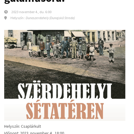
2023 november 4., du. 6:00
Helyszín :
Dunaszerdahely (Dunajská Streda)
Helyszín: Csaplárkult
Időpont: 2023. november 4., 18:00