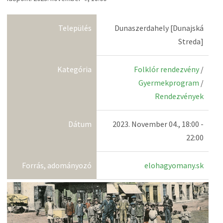
Település
Dunaszerdahely [Dunajská
Streda]
Kategória
Folklór rendezvény
/
Gyermekprogram
/
Rendezvények
Dátum
2023. November 04., 18:00 -
22:00
Forrás, adományozó
elohagyomany.sk