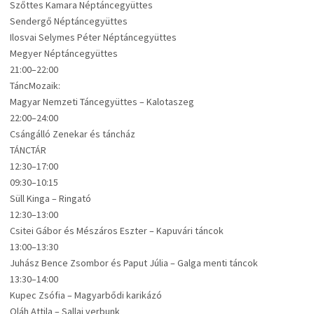
Szőttes Kamara Néptáncegyüttes
Sendergő Néptáncegyüttes
Ilosvai Selymes Péter Néptáncegyüttes
Megyer Néptáncegyüttes
21:00–22:00
TáncMozaik:
Magyar Nemzeti Táncegyüttes – Kalotaszeg
22:00–24:00
Csángálló Zenekar és táncház
TÁNCTÁR
12:30–17:00
09:30–10:15
Süll Kinga – Ringató
12:30–13:00
Csitei Gábor és Mészáros Eszter – Kapuvári táncok
13:00–13:30
Juhász Bence Zsombor és Paput Júlia – Galga menti táncok
13:30–14:00
Kupec Zsófia – Magyarbődi karikázó
Oláh Attila – Sallai verbunk