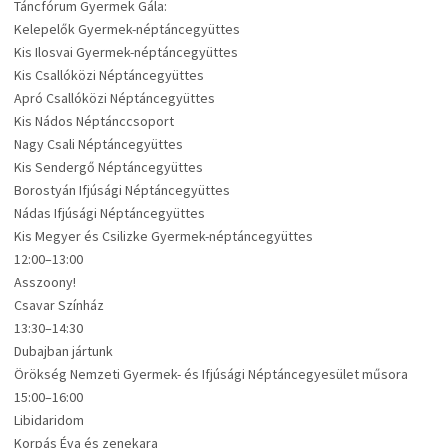
Táncfórum Gyermek Gála:
Kelepelők Gyermek-néptáncegyüttes
Kis Ilosvai Gyermek-néptáncegyüttes
Kis Csallóközi Néptáncegyüttes
Apró Csallóközi Néptáncegyüttes
Kis Nádos Néptánccsoport
Nagy Csali Néptáncegyüttes
Kis Sendergő Néptáncegyüttes
Borostyán Ifjúsági Néptáncegyüttes
Nádas Ifjúsági Néptáncegyüttes
Kis Megyer és Csilizke Gyermek-néptáncegyüttes
12:00–13:00
Asszoony!
Csavar Színház
13:30–14:30
Dubajban jártunk
Örökség Nemzeti Gyermek- és Ifjúsági Néptáncegyesület műsora
15:00–16:00
Libidaridom
Korpás Éva és zenekara