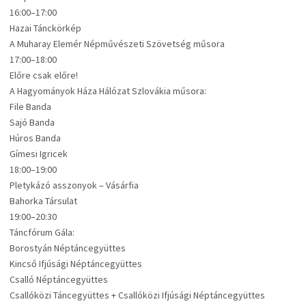
16:00–17:00
Hazai Tánckörkép
A Muharay Elemér Népművészeti Szövetség műsora
17:00–18:00
Előre csak előre!
A Hagyományok Háza Hálózat Szlovákia műsora:
File Banda
Sajó Banda
Húros Banda
Gímesi Igricek
18:00–19:00
Pletykázó asszonyok – Vásárfia
Bahorka Társulat
19:00–20:30
Táncfórum Gála:
Borostyán Néptáncegyüttes
Kincső Ifjúsági Néptáncegyüttes
Csalló Néptáncegyüttes
Csallóközi Táncegyüttes + Csallóközi Ifjúsági Néptáncegyüttes