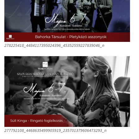
278225418_4484117395024396_45352559227839046_n
277792108_4468635499905919_235701379606473293_n