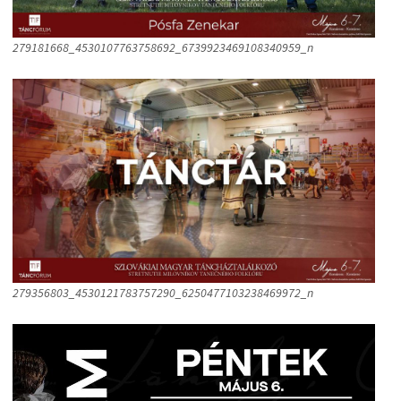
279181668_4530107763758692_6739923469108340959_n
279356803_4530121783757290_6250477103238469972_n