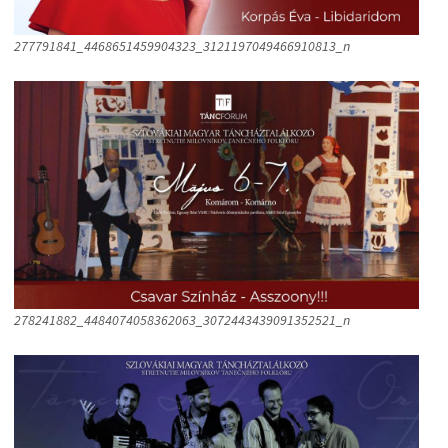
277791841_4468651459904323_3121197049466910813_n
278241882_4484074058362063_3072443439091352521_n