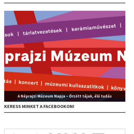
A Néprajzi Múzeum Napja – Őrzött tájak, élő tudás
KERESS MINKET A FACEBOOKON!