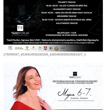
279599567_4538424936260308_6365469089839863307_n