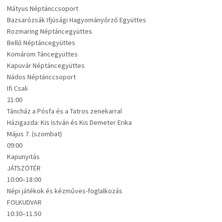
Mátyus Néptánccsoport
Bazsarózsák Ifjúsági Hagyományőrző Együttes
Rozmaring Néptáncegyüttes
Bellő Néptáncegyüttes
Komárom Táncegyüttes
Kapuvár Néptáncegyüttes
Nádos Néptánccsoport
Ifi Csali
21:00
Táncház a Pósfa és a Tatros zenekarral
Házigazda: Kis István és Kis Demeter Erika
Május 7. (szombat)
09:00
Kapunyitás
JÁTSZÓTÉR
10:00–18:00
Népi játékok és kézműves-foglalkozás
FOLKUDVAR
10:30–11.50