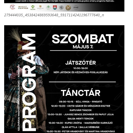
279444035_4538424869593648_5917114241196777640_n