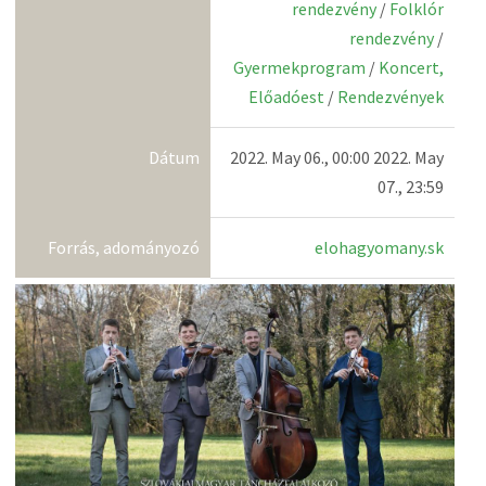
rendezvény
/
Folklór
rendezvény
/
Gyermekprogram
/
Koncert,
Előadóest
/
Rendezvények
Dátum
2022. May 06., 00:00 2022. May
07., 23:59
Forrás, adományozó
elohagyomany.sk