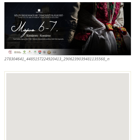
278304641_4485157224920413_2906239039481135568_n