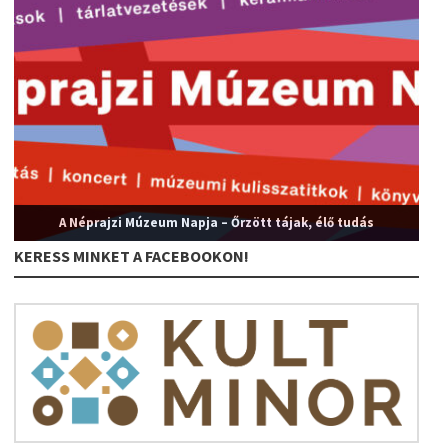
A Néprajzi Múzeum Napja – Őrzött tájak, élő tudás
KERESS MINKET A FACEBOOKON!