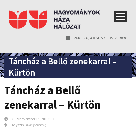
PÉNTEK, AUGUSZTUS 7, 2026
Táncház a Bellő zenekarral –
Kürtön
Táncház a Bellő
zenekarral – Kürtön
2019 november 15., du. 8:00
Helyszín :
Kürt (Strekov)