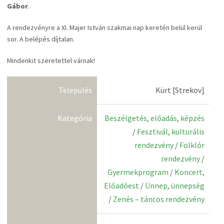
Gábor
.
A rendezvényre a XI. Majer István szakmai nap keretén belül kerül
sor. A belépés díjtalan.
Mindenkit szeretettel várnak!
Település
Kürt [Strekov]
Kategória
Beszélgetés, előadás, képzés
/
Fesztivál, kulturális
rendezvény
/
Folklór
rendezvény
/
Gyermekprogram
/
Koncert,
Előadóest
/
Ünnep, ünnepség
/
Zenés – táncos rendezvény