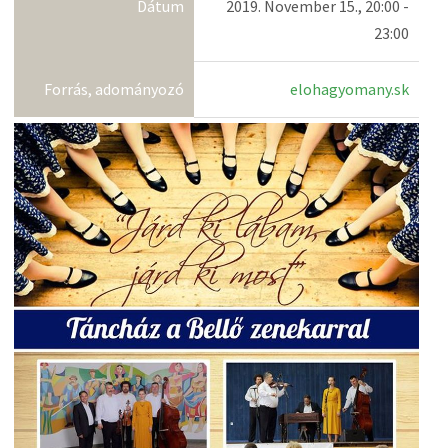
Dátum
2019. November 15., 20:00 -
23:00
Forrás, adományozó
elohagyomany.sk