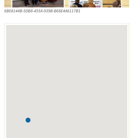
6B08144B-5DB8-455A-939B-B68E4A6117B1