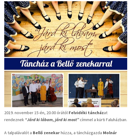
2019. november 15-én, 20.00 órától
Felvidéki táncház
at
rendeznek
“Járd ki lábam, járd ki most”
címmel a kürti Faluházban.
A talpalávalót a
Bellő zenekar
húzza, a táncházgazda
Molnár