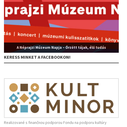
A Néprajzi Múzeum Napja – Őrzött tájak, élő tudás
KERESS MINKET A FACEBOOKON!
Realizované s finančnou podporou Fondu na podporu kultúry