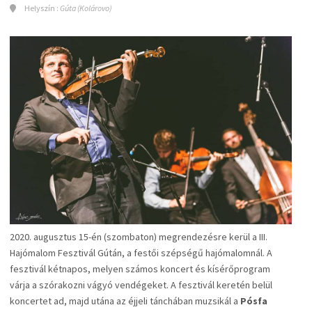
Helyszín :
Gúta (Kolárovo)
2020. augusztus 15-én (szombaton) megrendezésre kerül a III.
Hajómalom Fesztivál Gútán, a festői szépségű hajómalomnál. A
fesztivál kétnapos, melyen számos koncert és kísérőprogram
várja a szórakozni vágyó vendégeket. A fesztivál keretén belül
koncertet ad, majd utána az éjjeli tánchában muzsikál a
Pósfa