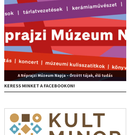
A Néprajzi Múzeum Napja – Őrzött tájak, élő tudás
KERESS MINKET A FACEBOOKON!