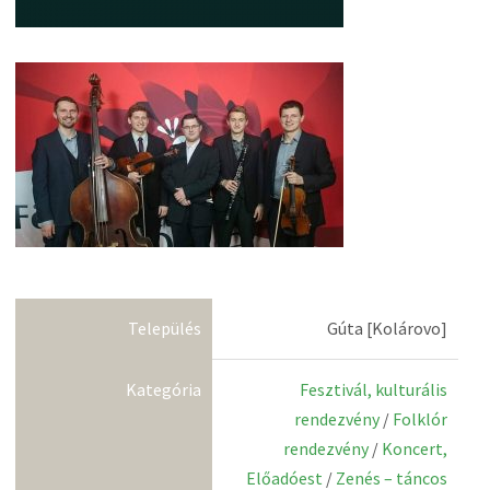
Település
Gúta [Kolárovo]
Kategória
Fesztivál, kulturális
rendezvény
/
Folklór
rendezvény
/
Koncert,
Előadóest
/
Zenés – táncos