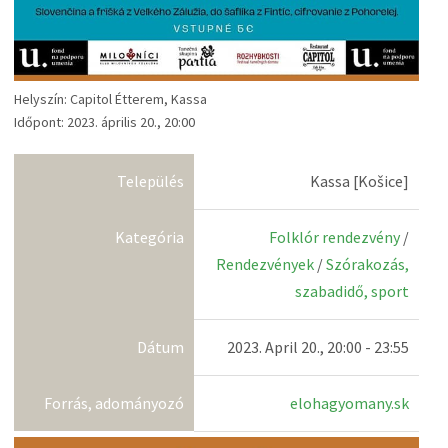
Helyszín: Capitol Étterem, Kassa
Időpont: 2023. április 20., 20:00
Település
Kassa [Košice]
Kategória
Folklór rendezvény
/
Rendezvények
/
Szórakozás,
szabadidő, sport
Dátum
2023. April 20., 20:00 - 23:55
Forrás, adományozó
elohagyomany.sk