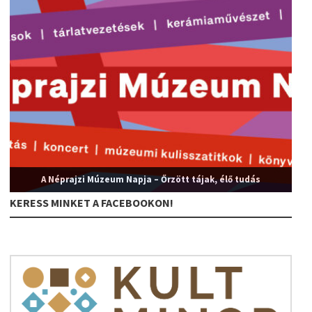
A Néprajzi Múzeum Napja – Őrzött tájak, élő tudás
KERESS MINKET A FACEBOOKON!