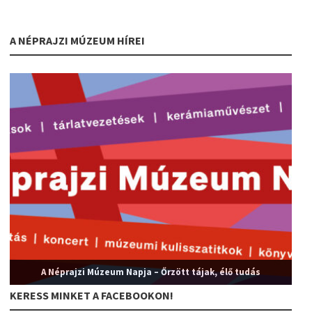
A NÉPRAJZI MÚZEUM HÍREI
A Néprajzi Múzeum Napja – Őrzött tájak, élő tudás
KERESS MINKET A FACEBOOKON!