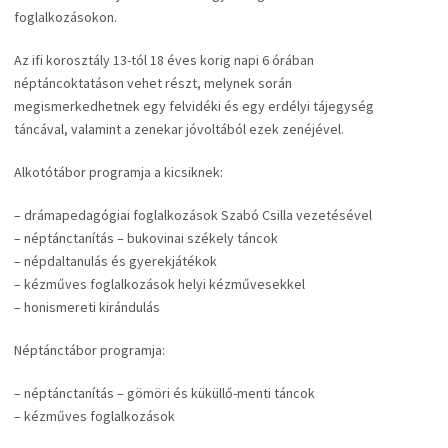
foglalkozásokon.
Az ifi korosztály 13-tól 18 éves korig napi 6 órában
néptáncoktatáson vehet részt, melynek során
megismerkedhetnek egy felvidéki és egy erdélyi tájegység
táncával, valamint a zenekar jóvoltából ezek zenéjével.
Alkotótábor programja a kicsiknek:
– drámapedagógiai foglalkozások Szabó Csilla vezetésével
– néptánctanítás – bukovinai székely táncok
– népdaltanulás és gyerekjátékok
– kézműves foglalkozások helyi kézművesekkel
– honismereti kirándulás
Néptánctábor programja:
– néptánctanítás – gömöri és küküllő-menti táncok
– kézműves foglalkozások