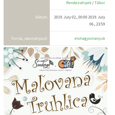
Rendezvények
/
Tábor
Dátum
2019. July 02., 00:00 2019. July
06., 23:59
Forrás, adományozó
elohagyomany.sk