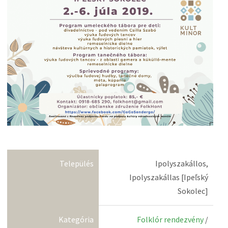
Település
Ipolyszakállos,
Ipolyszakállas [Ipeľský
Sokolec]
Kategória
Folklór rendezvény
/