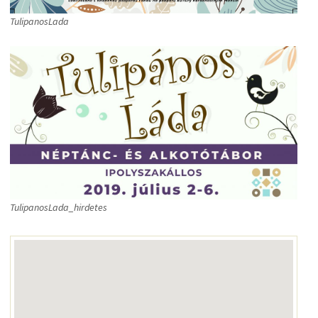
TulipanosLada
TulipanosLada_hirdetes