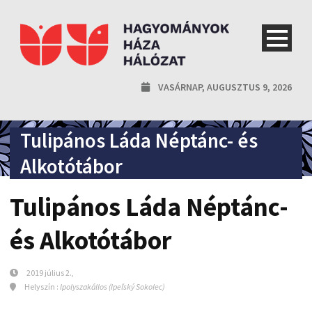
VASÁRNAP, AUGUSZTUS 9, 2026
Tulipános Láda Néptánc- és
Alkotótábor
Tulipános Láda Néptánc-
és Alkotótábor
2019 július 2.,
Helyszín :
Ipolyszakállos (Ipeľský Sokolec)