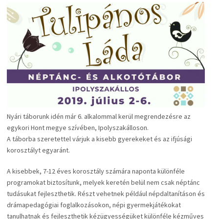
Nyári táborunk idén már 6. alkalommal kerül megrendezésre az
egykori Hont megye szívében, Ipolyszakálloson.
A táborba szeretettel várjuk a kisebb gyerekeket és az ifjúsági
korosztályt egyaránt.
A kisebbek, 7-12 éves korosztály számára naponta különféle
programokat biztosítunk, melyek keretén belül nem csak néptánc
tudásukat fejleszthetik. Részt vehetnek például népdaltanításon és
drámapedagógiai foglalkozásokon, népi gyermekjátékokat
tanulhatnak és fejleszthetik kézügyességüket különféle kézműves